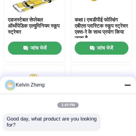
हमारे बारे में
एडजस्टेबल सेपरेबल
कक्षा I एचडीपीई फोल्डिंग
ऑर्थोपेडिक एल्युमिनियम स्कूप
एबीएस प्लास्टिक स्कूप स्ट्रेचर
स्ट्रेचर
एक्स-रे के साथ प्रयोग किया
कारखाने का दौरा
जाता है
जांच भेजें
जांच भेजें
गुणवत्ता नियंत्रण
हमसे संपर्क करें
Kelvin Zheng
समाचार
3:49 PM
मामले
Good day, what product are you looking 
for?
टिकाऊ एम्बुलेंस प्लास्टिक
7 किग्रा, 162 सेमी
स्कूप प्रकार स्ट्रेचर ABS
एल्यूमिनियम फोल्डिंग स्ट्रेचर
उद्धरण मांगें