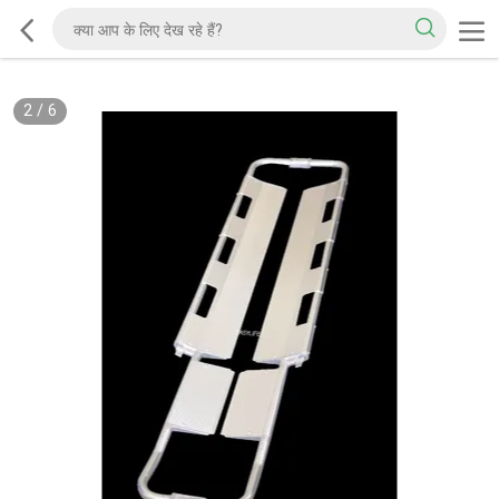
2
/
6