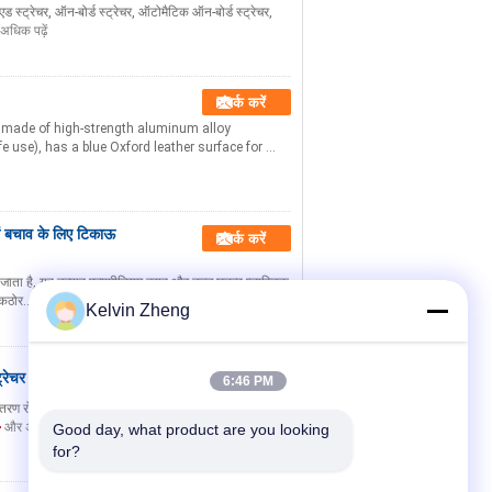
ट एड स्ट्रेचर, ऑन-बोर्ड स्ट्रेचर, ऑटोमैटिक ऑन-बोर्ड स्ट्रेचर,
अधिक पढ़ें
संपर्क करें
ly made of high-strength aluminum alloy
e use), has a blue Oxford leather surface for ...
में बचाव के लिए टिकाऊ
संपर्क करें
ा जाता है, यह उत्पाद एल्यूमीनियम ट्यूब और उच्च घनत्व प्लास्टिक
 कठोर...
और अधिक पढ़ें
Kelvin Zheng
ट्रेचर रोगी ट्रॉली ODM
6:46 PM
संपर्क करें
ंतरण रोगी स्ट्रेचर ट्राली सुरक्षा तालासुरक्षा ताला के साथ, मरीजों
और अधिक पढ़ें
Good day, what product are you looking 
for?