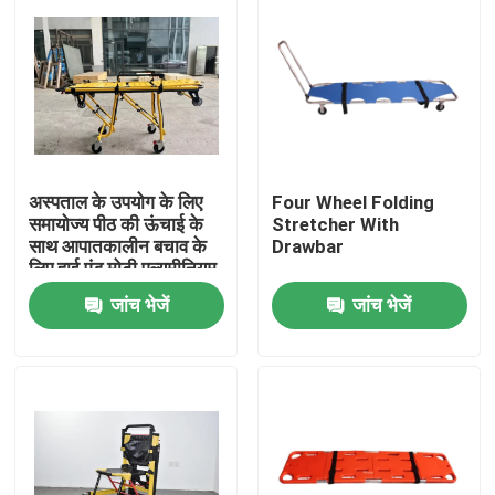
अस्पताल के उपयोग के लिए
Four Wheel Folding
समायोज्य पीठ की ऊंचाई के
Stretcher With
साथ आपातकालीन बचाव के
Drawbar
लिए हाई एंड मोटी एल्यूमीनियम
मिश्र धातु एम्बुलेंस स्ट्रेचर
जांच भेजें
जांच भेजें
घर
उत्पाद
वीडियो