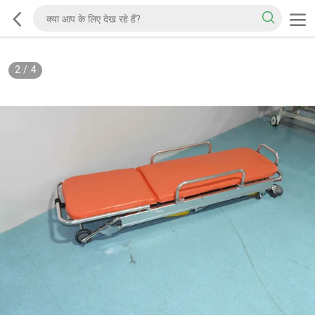
2
/
4