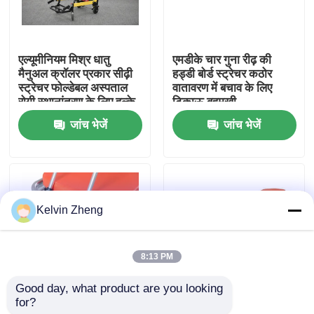
हमारे बारे में
एल्यूमीनियम मिश्र धातु
एमडीके चार गुना रीढ़ की
मैनुअल क्रॉलर प्रकार सीढ़ी
हड्डी बोर्ड स्ट्रेचर कठोर
कारखाने का दौरा
स्ट्रेचर फोल्डेबल अस्पताल
वातावरण में बचाव के लिए
रोगी स्थानांतरण के लिए हल्के
टिकाऊ बहुमुखी
जांच भेजें
जांच भेजें
गुणवत्ता नियंत्रण
हमसे संपर्क करें
Kelvin Zheng
समाचार
8:13 PM
मामले
Good day, what product are you looking 
for?
H500mm टिकाऊ
एल्यूमीनियम मिश्र धातु
उद्धरण मांगें