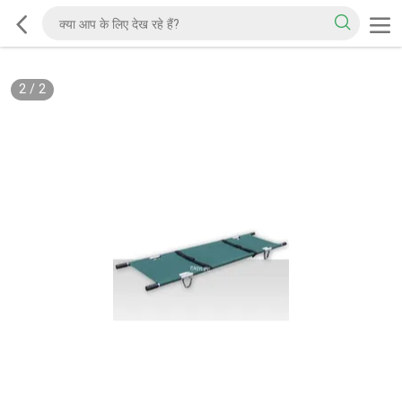
2
/
2