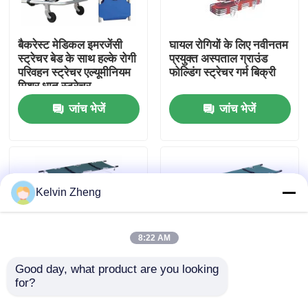
हमारे बारे में
बैकरेस्ट मेडिकल इमरजेंसी
घायल रोगियों के लिए नवीनतम
स्ट्रेचर बेड के साथ हल्के रोगी
प्रयुक्त अस्पताल ग्राउंड
परिवहन स्ट्रेचर एल्यूमीनियम
फोल्डिंग स्ट्रेचर गर्म बिक्री
कारखाने का दौरा
मिश्र धातु स्ट्रेचर
जांच भेजें
जांच भेजें
गुणवत्ता नियंत्रण
हमसे संपर्क करें
Kelvin Zheng
समाचार
8:22 AM
मामले
Good day, what product are you looking 
for?
चार तह मेडिकल स्ट्रेचर उच्च
नर्सिंग नो फोल्डिंग के लिए
शक्ति एल्यूमीनियम मिश्र धातु
एम्बुलेंस लिफ्ट के लिए 12 सेमी
उद्धरण मांगें