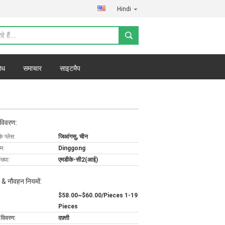
Hindi
ोध
समाचार
साइटमैप
 विवरण:
के प्लेस:
जिआंगसु, चीन
ाम:
Dinggong
ख्या:
एमडीके-सी2(आई)
 & नौवहन नियमों:
$58.00~$60.00/Pieces 1-19
Pieces
ग विवरण:
दफ़्ती