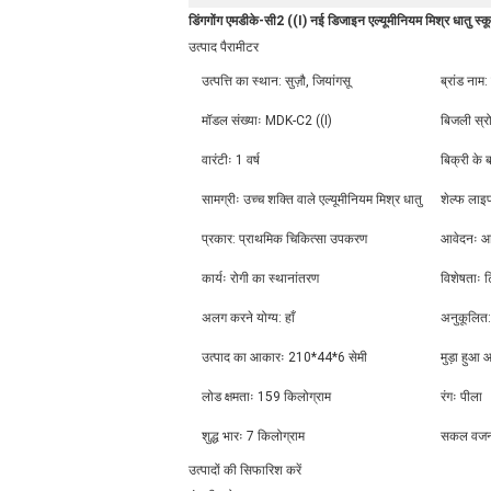
डिंगगोंग एमडीके-सी2 ((I) नई डिजाइन एल्यूमीनियम मिश्र धातु स्क
उत्पाद पैरामीटर
उत्पत्ति का स्थान: सुज़ौ, जियांगसू
ब्रांड नाम:
मॉडल संख्याः MDK-C2 ((I)
बिजली स्र
वारंटीः 1 वर्ष
बिक्री के
सामग्रीः उच्च शक्ति वाले एल्यूमीनियम मिश्र धातु
शेल्फ लाइफ
प्रकार: प्राथमिक चिकित्सा उपकरण
आवेदनः आ
कार्यः रोगी का स्थानांतरण
विशेषताः
अलग करने योग्य: हाँ
अनुकूलित: 
उत्पाद का आकारः 210*44*6 सेमी
मुड़ा हुआ
लोड क्षमताः 159 किलोग्राम
रंगः पीला
शुद्ध भारः 7 किलोग्राम
सकल वजनः
उत्पादों की सिफारिश करें