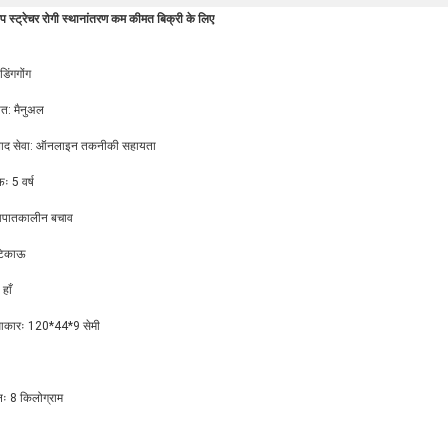
ूप स्ट्रेचर रोगी स्थानांतरण कम कीमत बिक्री के लिए
 डिंगगोंग
ोत: मैनुअल
 बाद सेवा: ऑनलाइन तकनीकी सहायता
ः 5 वर्ष
पातकालीन बचाव
 टिकाऊ
हाँ
 आकारः 120*44*9 सेमी
 8 किलोग्राम