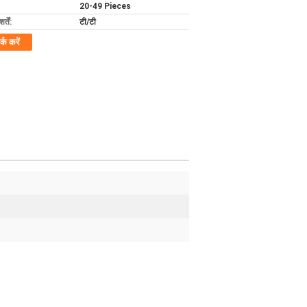
20-49 Pieces
्तें:
टी/टी
र्क करें