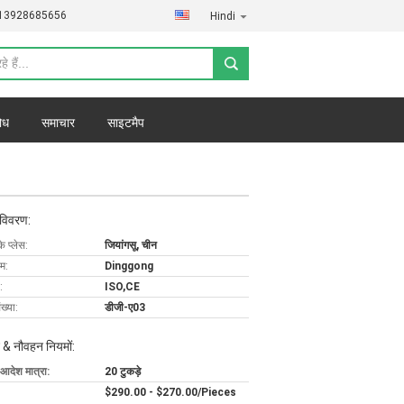
)13928685656
Hindi
ोध
समाचार
साइटमैप
 विवरण:
के प्लेस:
जियांगसू, चीन
ाम:
Dinggong
:
ISO,CE
ख्या:
डीजी-ए03
 & नौवहन नियमों:
 आदेश मात्रा:
20 टुकड़े
$290.00 - $270.00/Pieces