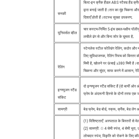
बिल्ट-इन क्रैंक हैंडल ABS स्टैक्ड हैंड क
द्वारा बनाई जाती है।तार का मुंह चिकना और
सनकी
दिशाएँ होती हैं।तटस्थ सुरक्षा उपकरण;
चार कस्टम-निर्मित 5-इंच डबल-पक्षीय पॉलीयुरेथ
यूनिवर्सल व्हील
लचीले ढंग से और बिना शोर के घूमता है;
स्टेनलेस स्टील फोल्डिंग रेलिंग, कठोर और 
लिए सुविधाजनक, रेलिंग स्विच को बिस्तर 
मिमी है, खोलने पर ऊंचाई ≥380 मिमी है।व
रेलिंग
चिकना और सुंदर, साफ करने में आसान, रेलिंग 
दो इन्फ्यूजन स्टैंड सॉकेट हैं (दो बायीं 
इन्फ्यूजन स्टैंड
फ्रेम के अंदरूनी हिस्से के दोनों तरफ एक 
सॉकेट
सामग्री
बेड फ्रेम, बेड बोर्ड, स्क्रू, क्रैंक, बे
(1) विशिष्टताएँ: अस्पताल के बिस्तरों से म
(2) सामग्री: ① 4 सेमी स्पंज, 4 सेमी भूरा, 
लोचदार स्पंज, विकृति को रोकने के लिए कीट