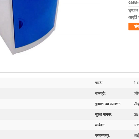
पैकेजिं
भुगतान शर
आपूर्ति 
संप
गारंटी:
1 वर
सामग्री:
एबी
गुनवत्ता का परमाणन:
सीई
सुरक्षा मानक:
GB
आवेदन:
अस्
प्रमाणपत्र:
सी