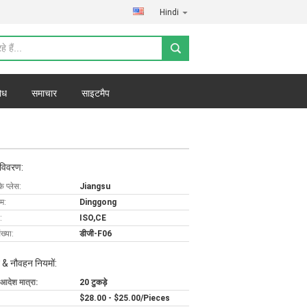
Hindi
ोध
समाचार
साइटमैप
 विवरण:
के प्लेस:
Jiangsu
ाम:
Dinggong
:
ISO,CE
ख्या:
डीजी-F06
 & नौवहन नियमों:
 आदेश मात्रा:
20 टुकड़े
$28.00 - $25.00/Pieces