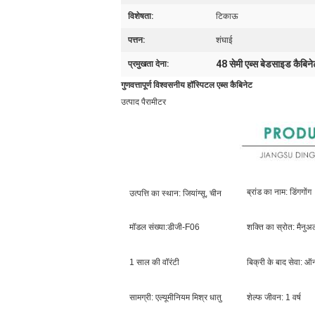
विशेषता:
टिकाऊ
पत्तन:
शंघाई
48 सेमी एब्स बेडसाइड कैबिने
प्रमुखता देना:
गुणवत्तापूर्ण विश्वसनीय हॉस्पिटल एब्स कैबिनेट
उत्पाद पैरामीटर
ब्रांड का नाम: डिंगगोंग
उत्पत्ति का स्थान: जियांग्सू, चीन
मॉडल संख्या:
डीजी-F06
शक्ति का स्रोत: मैनुअ
1 साल की वॉरंटी
बिक्री के बाद सेवा:
सामग्री: एल्यूमीनियम मिश्र धातु
शेल्फ जीवन: 1 वर्ष