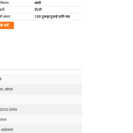
ग विवरण:
दफ़्ती
्तें:
टी/टी
की क्षमता:
100 टुकड़ा/टुकड़े प्रति माह
र्क करें
्ष
एस, एबीएस
2626-2006
पताल
ई आईएसओ