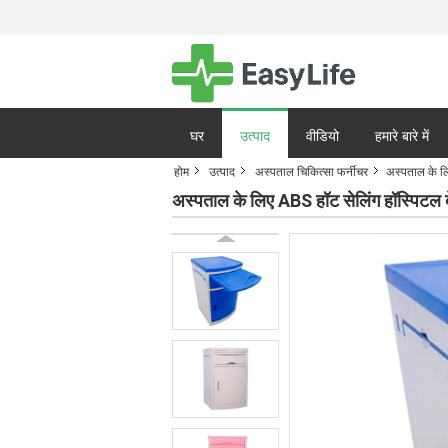
घर
उत्पाद
वीडियो
हमारे बारे में
होम
उत्पाद
अस्पताल चिकित्सा फर्नीचर
अस्पताल के ल
गोपनीयता नीति
मामले
अस्पताल के लिए ABS हॉट सेलिंग हॉस्पिटल 