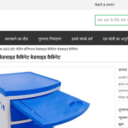
बिक्री & समर्थन:
कारखाने का दौरा
गुणवत्ता नियंत्रण
हमसे संपर्क करें
एक बोली का अनुर
िए ABS हॉट सेलिंग हॉस्पिटल बेडसाइड कैबिनेट बेडसाइड कैबिनेट
बेडसाइड कैबिनेट बेडसाइड कैबिनेट
उत्पाद
उत्पत्ति 
ब्रांड न
प्रमाणन
मॉडल सं
भुगतान
न्यूनतम
मूल्य: