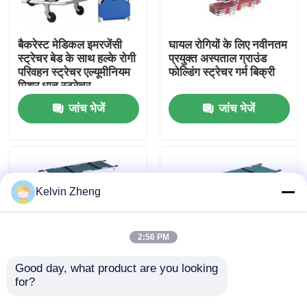
हमारे बारे में
बैकरेस्ट मेडिकल इमरजेंसी
घायल रोगियों के लिए नवीनतम
स्ट्रेचर बेड के साथ हल्के रोगी
प्रयुक्त अस्पताल ग्राउंड
परिवहन स्ट्रेचर एल्यूमीनियम
फोल्डिंग स्ट्रेचर गर्म बिक्री
कारखाने का दौरा
मिश्र धातु स्ट्रेचर
जांच भेजें
जांच भेजें
गुणवत्ता नियंत्रण
हमसे संपर्क करें
Kelvin Zheng
समाचार
2:56 PM
मामले
Good day, what product are you looking 
for?
चार तह मेडिकल स्ट्रेचर उच्च
नर्सिंग नो फोल्डिंग के लिए
शक्ति एल्यूमीनियम मिश्र धातु
एम्बुलेंस लिफ्ट के लिए 12 सेमी
उद्धरण मांगें