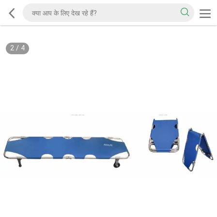
2
/
4