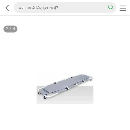
2
/
4