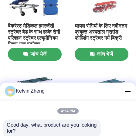
हमारे बारे में
बैकरेस्ट मेडिकल इमरजेंसी
घायल रोगियों के लिए नवीनतम
स्ट्रेचर बेड के साथ हल्के रोगी
प्रयुक्त अस्पताल ग्राउंड
कारखाने का दौरा
परिवहन स्ट्रेचर एल्यूमीनियम
फोल्डिंग स्ट्रेचर गर्म बिक्री
मिश्र धातु स्ट्रेचर
जांच भेजें
जांच भेजें
गुणवत्ता नियंत्रण
हमसे संपर्क करें
Kelvin Zheng
समाचार
4:54 PM
मामले
Good day, what product are you looking 
for?
चार तह मेडिकल स्ट्रेचर उच्च
नर्सिंग नो फोल्डिंग के लिए
उद्धरण मांगें