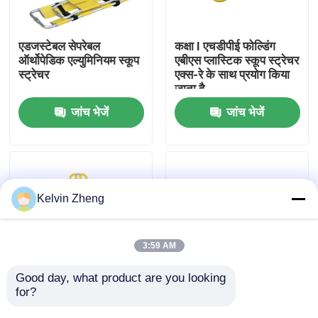
हमारे बारे में
एडजस्टेबल सेपरेबल
कक्षा I एचडीपीई फोल्डिंग
ऑर्थोपेडिक एल्युमिनियम स्कूप
एबीएस प्लास्टिक स्कूप स्ट्रेचर
स्ट्रेचर
एक्स-रे के साथ प्रयोग किया
कारखाने का दौरा
जाता है
जांच भेजें
जांच भेजें
गुणवत्ता नियंत्रण
हमसे संपर्क करें
Kelvin Zheng
समाचार
3:59 AM
मामले
Good day, what product are you looking 
for?
टिकाऊ एम्बुलेंस प्लास्टिक
7 किग्रा, 162 सेमी
स्कूप प्रकार स्ट्रेचर ABS
एल्यूमिनियम फोल्डिंग स्ट्रेचर
उद्धरण मांगें