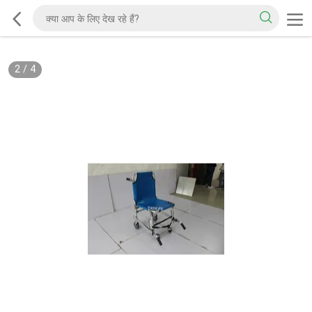
2
/
4