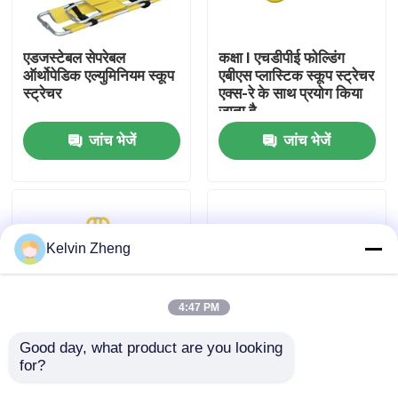
हमारे बारे में
एडजस्टेबल सेपरेबल
कक्षा I एचडीपीई फोल्डिंग
ऑर्थोपेडिक एल्युमिनियम स्कूप
एबीएस प्लास्टिक स्कूप स्ट्रेचर
स्ट्रेचर
एक्स-रे के साथ प्रयोग किया
कारखाने का दौरा
जाता है
जांच भेजें
जांच भेजें
गुणवत्ता नियंत्रण
हमसे संपर्क करें
Kelvin Zheng
समाचार
4:47 PM
मामले
Good day, what product are you looking 
for?
टिकाऊ एम्बुलेंस प्लास्टिक
7 किग्रा, 162 सेमी
स्कूप प्रकार स्ट्रेचर ABS
एल्यूमिनियम फोल्डिंग स्ट्रेचर
उद्धरण मांगें