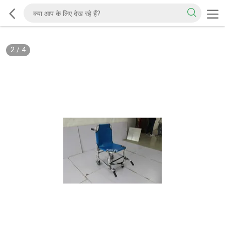
2
/
4