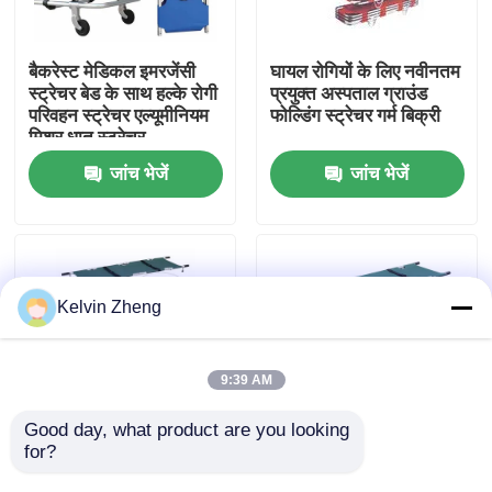
हमारे बारे में
बैकरेस्ट मेडिकल इमरजेंसी
घायल रोगियों के लिए नवीनतम
स्ट्रेचर बेड के साथ हल्के रोगी
प्रयुक्त अस्पताल ग्राउंड
परिवहन स्ट्रेचर एल्यूमीनियम
फोल्डिंग स्ट्रेचर गर्म बिक्री
कारखाने का दौरा
मिश्र धातु स्ट्रेचर
जांच भेजें
जांच भेजें
गुणवत्ता नियंत्रण
हमसे संपर्क करें
Kelvin Zheng
समाचार
9:39 AM
मामले
Good day, what product are you looking 
for?
चार तह मेडिकल स्ट्रेचर उच्च
नर्सिंग नो फोल्डिंग के लिए
शक्ति एल्यूमीनियम मिश्र धातु
एम्बुलेंस लिफ्ट के लिए 12 सेमी
उद्धरण मांगें