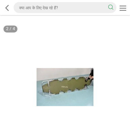
2
/
4