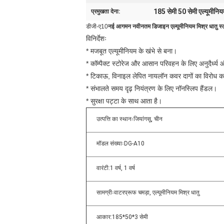
185 सेमी 50 सेमी एल्यूमीनियम
प्रमुखता देना:
डीजी-ए10
नई आगमन नवीनतम डिजाइन एल्यूमीनियम मिश्र धातु स्ट
विनिर्देशः
* मजबूत एल्यूमीनियम के खंभे से बना।
* कॉम्पैक्ट स्टोरेज और आसान परिवहन के लिए अनुदैर्ध्
* टिकाऊ, विनाइल लेपित नायलॉन कवर दागों का विरोध कर
* संभालते समय दृढ़ नियंत्रण के लिए नॉनस्लिप हैंडल।
* सुरक्षा पट्टा के साथ आता है।
उत्पत्ति का स्थानःजियांगसू, चीन
मॉडल संख्याःDG-A10
वारंटी:1 वर्ष, 1 वर्ष
सामग्रीःवाटरप्रूफ चमड़ा, एल्यूमीनियम मिश्र धातु
आकार:185*50*3 सेमी