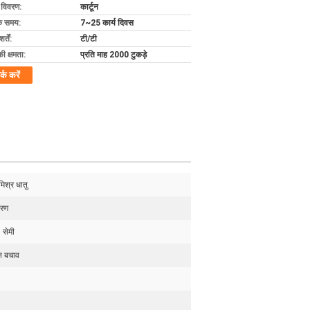
ग विवरण:
कार्टून
के समय:
7~25 कार्य दिवस
्तें:
टी/टी
की क्षमता:
प्रति माह 2000 टुकड़े
र्क करें
मिश्र धातु
तरण
सेमी
 बचाव