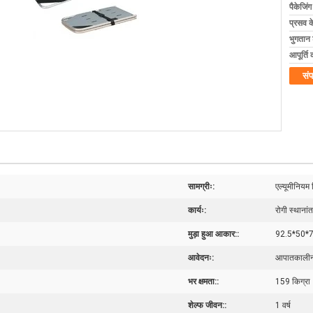
पैकेजिं
प्रसव 
भुगतान शर
आपूर्ति 
संप
सामग्रीः:
एल्यूमीनियम 
कार्यः:
रोगी स्थानां
मुड़ा हुआ आकार::
92.5*50*7 
आवेदनः:
आपातकालीन
भर क्षमता::
159 किग्रा
शेल्फ जीवन::
1 वर्ष