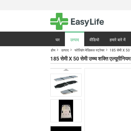
घर
उत्पाद
वीडियो
हमारे बारे में
होम
उत्पाद
फोल्डिंग मेडिकल स्ट्रेचर
185 सेमी X 50 स
गोपनीयता नीति
मामले
185 सेमी X 50 सेमी उच्च शक्ति एल्यूमीनि