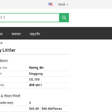
Hindi
ोध
समाचार
साइटमैप
ler
y Littler
 विवरण:
के प्लेस:
जियांगसू, चीन
ाम:
Dinggong
:
CE, ISO
ख्या:
डीजी-एच11
 & नौवहन नियमों:
 आदेश मात्रा:
5
$45.00 - $48.00/Pieces