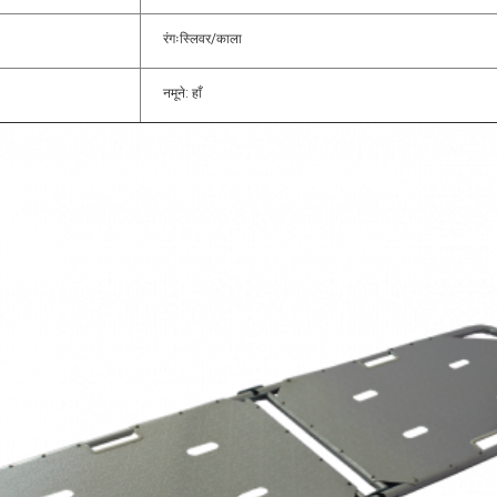
रंगःस्लिवर/काला
नमूने: हाँ