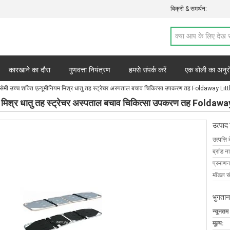
बिक्री & समर्थन:
कारखाने का दौरा
गुणवत्ता नियंत्रण
हमसे संपर्क करें
एक बोली का अनुर
ेमी उच्च शक्ति एल्यूमीनियम मिश्र धातु तह स्ट्रेचर अस्पताल बचाव चिकित्सा उपकरण तह Foldaway Litt
यम मिश्र धातु तह स्ट्रेचर अस्पताल बचाव चिकित्सा उपकरण तह Foldawa
उत्पाद
उत्पत्ति 
ब्रांड न
प्रमाणन
मॉडल सं
भुगतान
न्यूनतम
मूल्य: