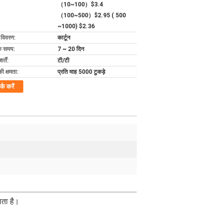
（10~100）$3.4
（100~500）$2.95 ( 500
~1000) $2.36
ग विवरण:
कार्टून
के समय:
7 ~ 20 दिन
्तें:
टी/टी
की क्षमता:
प्रति माह 5000 टुकड़े
र्क करें
ाता है।
।