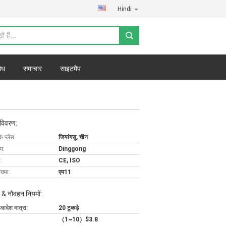
Hindi
ोध
समाचार
साइटमैप
 विवरण:
के प्लेस:
जियांगसू, चीन
ाम:
Dinggong
:
CE, ISO
ख्या:
एम11
 & नौवहन नियमों:
 आदेश मात्रा:
20 टुकड़े
（1~10）$3.8