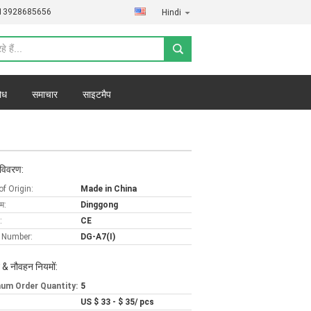
)13928685656
Hindi
ोध
समाचार
साइटमैप
 विवरण:
of Origin:
Made in China
ाम:
Dinggong
:
CE
 Number:
DG-A7(I)
 & नौवहन नियमों:
um Order Quantity:
5
US $ 33 - $ 35/ pcs