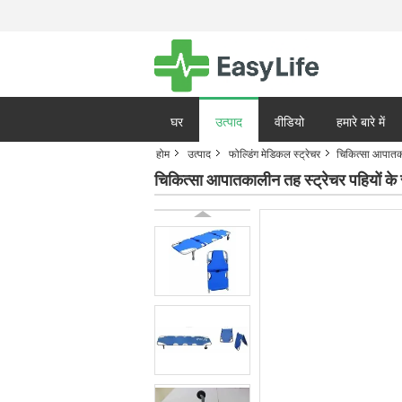
घर
उत्पाद
वीडियो
हमारे बारे में
होम
उत्पाद
फोल्डिंग मेडिकल स्ट्रेचर
चिकित्सा आपातका
गोपनीयता नीति
मामले
चिकित्सा आपातकालीन तह स्ट्रेचर पहियों के