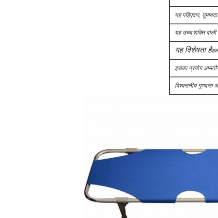
यह पहिएदार, घुमावदा
यह उच्च शक्ति वाली 
यह विशेषता है
हल
इसका प्रयोग आमतौर प
विश्वसनीय गुणवत्ता औ