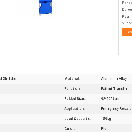
Packa
Deliv
Paym
Supply
संप
l Stretcher
Material::
Aluminum Alloy an
Function::
Patient Transfer
Folded Size::
92*50*9cm
Application::
Emergency Rescue
Load Capacity::
159kg
Color:
Blue