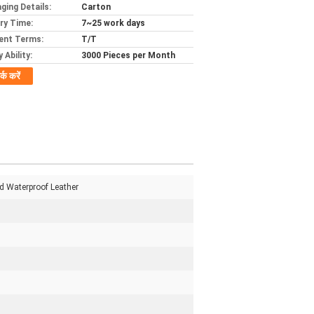
ging Details:
Carton
ery Time:
7~25 work days
ent Terms:
T/T
 Ability:
3000 Pieces per Month
र्क करें
d Waterproof Leather