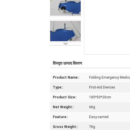
विस्तृत उत्पाद विवरण
Product Name::
Folding Emergency Medica
Type::
First-Aid Devices
Product Size::
185*50*20cm
Net Weight::
6Kg
Feature::
Easy-carried
Gross Weight::
7Kg