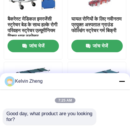
हमारे बारे में
बैकरेस्ट मेडिकल इमरजेंसी
घायल रोगियों के लिए नवीनतम
स्ट्रेचर बेड के साथ हल्के रोगी
प्रयुक्त अस्पताल ग्राउंड
परिवहन स्ट्रेचर एल्यूमीनियम
फोल्डिंग स्ट्रेचर गर्म बिक्री
कारखाने का दौरा
मिश्र धातु स्ट्रेचर
जांच भेजें
जांच भेजें
गुणवत्ता नियंत्रण
हमसे संपर्क करें
Kelvin Zheng
समाचार
7:25 AM
मामले
Good day, what product are you looking 
for?
चार तह मेडिकल स्ट्रेचर उच्च
नर्सिंग नो फोल्डिंग के लिए
शक्ति एल्यूमीनियम मिश्र धातु
एम्बुलेंस लिफ्ट के लिए 12 सेमी
उद्धरण मांगें