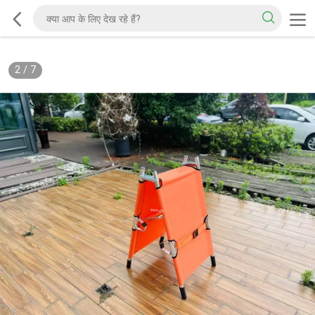
2
/
7