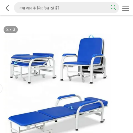
2
/
3