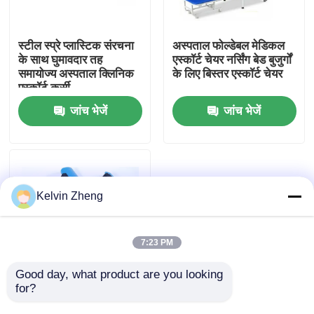
हमारे बारे में
स्टील स्प्रे प्लास्टिक संरचना
अस्पताल फोल्डेबल मेडिकल
के साथ घुमावदार तह
एस्कॉर्ट चेयर नर्सिंग बेड बुजुर्गों
समायोज्य अस्पताल क्लिनिक
के लिए बिस्तर एस्कॉर्ट चेयर
कारखाने का दौरा
एस्कॉर्ट कुर्सी
जांच भेजें
जांच भेजें
गुणवत्ता नियंत्रण
हमसे संपर्क करें
Kelvin Zheng
समाचार
7:23 PM
मामले
Good day, what product are you looking 
for?
डीजी-ई29 प्रेस्प्लिट
एक्सटिमेटी लिम्ब्स स्प्लिंट
उद्धरण मांगें