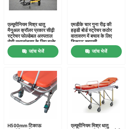
हमारे बारे में
एल्यूमीनियम मिश्र धातु
एमडीके चार गुना रीढ़ की
मैनुअल क्रॉलर प्रकार सीढ़ी
हड्डी बोर्ड स्ट्रेचर कठोर
कारखाने का दौरा
स्ट्रेचर फोल्डेबल अस्पताल
वातावरण में बचाव के लिए
रोगी स्थानांतरण के लिए हल्के
टिकाऊ बहुमुखी
जांच भेजें
जांच भेजें
गुणवत्ता नियंत्रण
हमसे संपर्क करें
समाचार
मामले
H500mm टिकाऊ
एल्यूमीनियम मिश्र धातु
उद्धरण मांगें