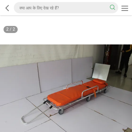
2
/
2