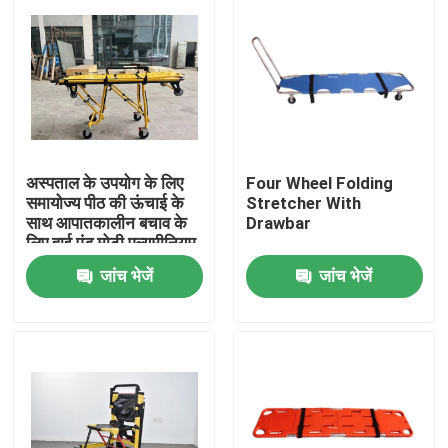
अस्पताल के उपयोग के लिए
Four Wheel Folding
समायोज्य पीठ की ऊंचाई के
Stretcher With
साथ आपातकालीन बचाव के
Drawbar
लिए हाई एंड मोटी एल्यूमीनियम
मिश्र धातु एम्बुलेंस स्ट्रेचर
जांच भेजें
जांच भेजें
घर
उत्पाद
वीडियो