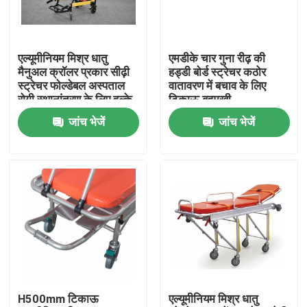
हमारे बारे में
एल्यूमीनियम मिश्र धातु
एमडीके चार गुना रीढ़ की
मैनुअल क्रॉलर प्रकार सीढ़ी
हड्डी बोर्ड स्ट्रेचर कठोर
कारखाने का दौरा
स्ट्रेचर फोल्डेबल अस्पताल
वातावरण में बचाव के लिए
रोगी स्थानांतरण के लिए हल्के
टिकाऊ बहुमुखी
जांच भेजें
जांच भेजें
गुणवत्ता नियंत्रण
हमसे संपर्क करें
समाचार
मामले
H500mm टिकाऊ
एल्यूमीनियम मिश्र धातु
उद्धरण मांगें