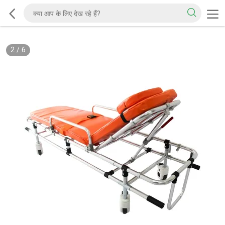
2
/
6