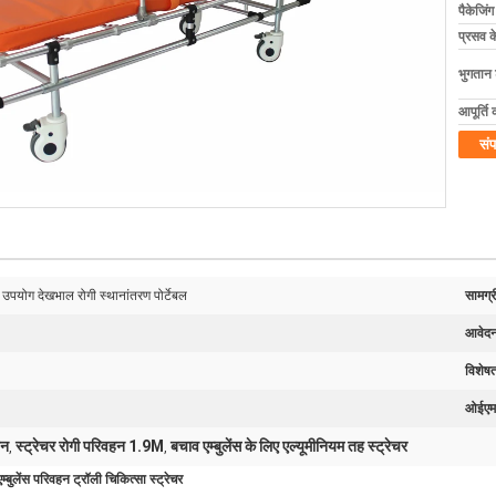
पैकेजिं
प्रसव 
भुगतान शर
आपूर्ति 
संप
पयोग देखभाल रोगी स्थानांतरण पोर्टेबल
सामग्र
आवेदन
विशेषत
ओईएम
हन
स्ट्रेचर रोगी परिवहन 1.9M
बचाव एम्बुलेंस के लिए एल्यूमीनियम तह स्ट्रेचर
,
,
्बुलेंस परिवहन ट्रॉली चिकित्सा स्ट्रेचर