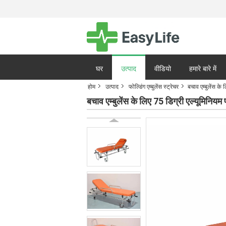
घर
उत्पाद
वीडियो
हमारे बारे में
होम
उत्पाद
फोल्डिंग एम्बुलेंस स्ट्रेचर
बचाव एम्बुलेंस के 
गोपनीयता नीति
मामले
बचाव एम्बुलेंस के लिए 75 डिग्री एल्यूमिनियम 