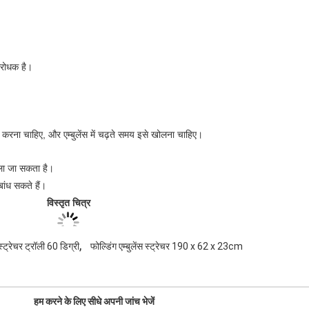
लरोधक है।
द करना चाहिए, और एम्बुलेंस में चढ़ते समय इसे खोलना चाहिए।
िकाला जा सकता है।
 बांध सकते हैं।
विस्तृत चित्र
,
स्ट्रेचर ट्रॉली 60 डिग्री
फोल्डिंग एम्बुलेंस स्ट्रेचर 190 x 62 x 23cm
परिचय
लेंस स्ट्रेचर उच्च शक्ति वाले एल्यूमीनियम मिश्र धातु मोटी दीवार वाले पाइपों से बना है।
क्ति रोगी को (इस स्ट्रेचर के साथ) एम्बुलेंस कार तक भेजने के लिए पर्याप्त है।
हम करने के लिए सीधे अपनी जांच भेजें