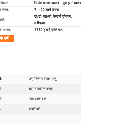
ग विवरण:
निर्यात मानक कार्टन 1 टुकड़ा / कार्टन
के समय:
7 ~ 20 कार्य दिवस
टी/टी, एल/सी, वेस्टर्न यूनियन,
्तें:
मनीग्राम
की क्षमता:
1750 टुकड़े प्रति माह
र्क करें
ी:
एल्यूमीनियम मिश्र धातु
:
आपातकालीन बचाव
ा:
छोटे आकार के
:
अवलीबले