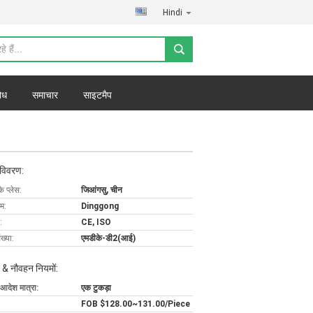
Hindi
ोध
समाचार
साइटमैप
 विवरण:
के प्लेस:
जिआंगसु, चीन
ाम:
Dinggong
:
CE, ISO
ख्या:
एमडीके-डी2(आई)
 & नौवहन नियमों:
 आदेश मात्रा:
एक टुकड़ा
FOB $128.00~131.00/Piece