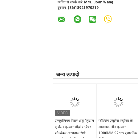
* एम्बुलेंस स्ट्रेचर की सतह समायोज्य पीठ है जिससे घा
व्यक्ति से संपर्क करें:
Mrs. Joan Wang
दूरभाष:
(86)18921970219
* यांत्रिक फोल्डेबल पैरों को एम्बुलेंस स्ट्रेचर के दोनों छो
* इस एम्बुलेंस स्ट्रेचर की विशेषता यह है कि यह हल्का,
अन्य उत्पादों
एल्यूमीनियम मिश्र धातु मैनुअल
फोल्डिंग एम्बुलेंस स्ट्रेचर के
क्रॉलर प्रकार सीढ़ी स्ट्रेचर
आपातकालीन प्रकार
फोल्डेबल अस्पताल रोगी
1900MM 92cm प्राथमिक