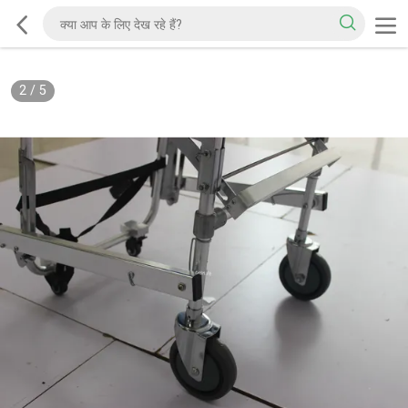
2
/
5