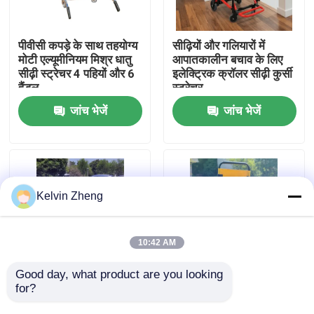
हमारे बारे में
पीवीसी कपड़े के साथ तहयोग्य
सीढ़ियों और गलियारों में
मोटी एल्यूमीनियम मिश्र धातु
आपातकालीन बचाव के लिए
सीढ़ी स्ट्रेचर 4 पहियों और 6
इलेक्ट्रिक क्रॉलर सीढ़ी कुर्सी
कारखाने का दौरा
हैंडल
स्ट्रेचर
जांच भेजें
जांच भेजें
गुणवत्ता नियंत्रण
हमसे संपर्क करें
Kelvin Zheng
समाचार
10:42 AM
मामले
Good day, what product are you looking 
for?
चार पहिया एल्यूमीनियम मिश्र
फोल्डेबल क्रॉस टाइप
धातु सीढ़ी स्ट्रेचर
एल्यूमीनियम मिश्र धातु सीढ़ी
उद्धरण मांगें