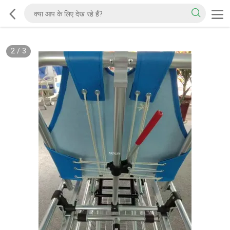
2
/
3