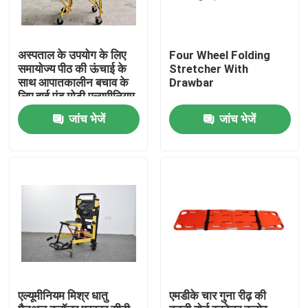
अस्पताल के उपयोग के लिए
Four Wheel Folding
समायोज्य पीठ की ऊंचाई के
Stretcher With
साथ आपातकालीन बचाव के
Drawbar
लिए हाई एंड मोटी एल्यूमीनियम
मिश्र धातु एम्बुलेंस स्ट्रेचर
जांच भेजें
जांच भेजें
घर
उत्पाद
एल्यूमीनियम मिश्र धातु
एमडीके चार गुना रीढ़ की
वीडियो