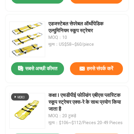
एडजस्टेबल सेपरेबल ऑर्थोपेडिक
एल्युमिनियम स्कूप स्ट्रेचर
MOQ：10
मूल्य：US$58~$60/piece
सबसे अच्छी कीमत
हमसे संपर्क करें
कक्षा I एचडीपीई फोल्डिंग एबीएस प्लास्टिक
स्कूप स्ट्रेचर एक्स-रे के साथ प्रयोग किया
जाता है
MOQ：20 टुकड़े
मूल्य：$106~$112/Pieces 20-49 Pieces