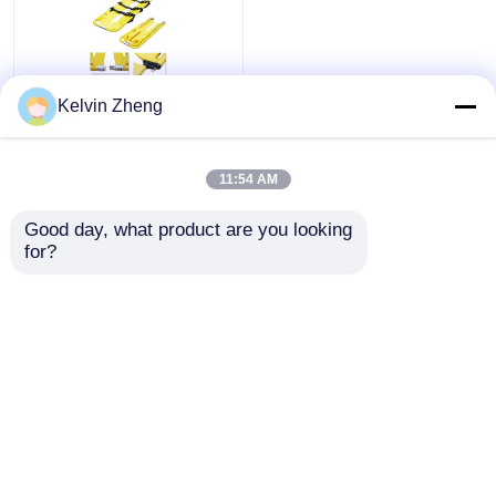
अल्ट्रा लाइट वेट अच्छा झटका
Kelvin Zheng
view
अवशोषण प्लास्टिक फावड़ा
स्ट्रेचर परिष्कृत उपस्थिति
सभी देखें
11:54 AM
all
सबसे अच्छी कीमत
Good day, what product are you looking 
for?
हमसे संपर्क करें
और देखो
होम
हमारे बारे में
हमसे संपर्क करें
Desktop Site
साइटमैप
गोपनीयता नीति