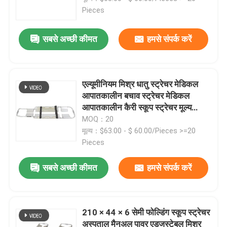
Pieces
हमारे बारे में
सबसे अच्छी कीमत
हमसे संपर्क करें
कारखाने का दौरा
एल्यूमीनियम मिश्र धातु स्ट्रेचर मेडिकल
गुणवत्ता नियंत्रण
आपातकालीन बचाव स्ट्रेचर मेडिकल
आपातकालीन कैरी स्कूप स्ट्रेचर मूल्य
210*44*6 सेमी
MOQ：20
हमसे संपर्क करें
मूल्य：$63.00 - $ 60.00/Pieces >=20
Pieces
समाचार
सबसे अच्छी कीमत
हमसे संपर्क करें
मामले
210 × 44 × 6 सेमी फोल्डिंग स्कूप स्ट्रेचर
उद्धरण मांगें
अस्पताल मैनुअल पावर एडजस्टेबल मिश्र