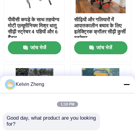
हमारे बारे में
पीवीसी कपड़े के साथ तहयोग्य
सीढ़ियों और गलियारों में
मोटी एल्यूमीनियम मिश्र धातु
आपातकालीन बचाव के लिए
सीढ़ी स्ट्रेचर 4 पहियों और 6
इलेक्ट्रिक क्रॉलर सीढ़ी कुर्सी
कारखाने का दौरा
हैंडल
स्ट्रेचर
जांच भेजें
जांच भेजें
गुणवत्ता नियंत्रण
हमसे संपर्क करें
Kelvin Zheng
समाचार
1:10 PM
मामले
Good day, what product are you looking 
for?
चार पहिया एल्यूमीनियम मिश्र
फोल्डेबल क्रॉस टाइप
धातु सीढ़ी स्ट्रेचर
एल्यूमीनियम मिश्र धातु सीढ़ी
उद्धरण मांगें