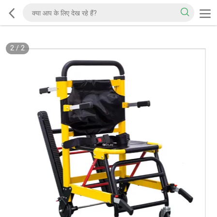
2
/
2