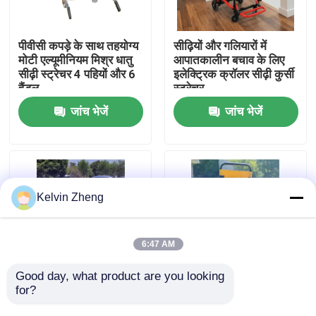
हमारे बारे में
पीवीसी कपड़े के साथ तहयोग्य
सीढ़ियों और गलियारों में
मोटी एल्यूमीनियम मिश्र धातु
आपातकालीन बचाव के लिए
सीढ़ी स्ट्रेचर 4 पहियों और 6
इलेक्ट्रिक क्रॉलर सीढ़ी कुर्सी
कारखाने का दौरा
हैंडल
स्ट्रेचर
जांच भेजें
जांच भेजें
गुणवत्ता नियंत्रण
हमसे संपर्क करें
Kelvin Zheng
समाचार
6:47 AM
मामले
Good day, what product are you looking 
for?
चार पहिया एल्यूमीनियम मिश्र
फोल्डेबल क्रॉस टाइप
धातु सीढ़ी स्ट्रेचर
एल्यूमीनियम मिश्र धातु सीढ़ी
उद्धरण मांगें