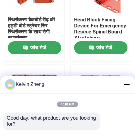
हमारे बारे में
स्थिरीकरण बैकबोर्ड रीढ़ की
Head Block Fixing
हड्डी बोर्ड स्ट्रेचर सिर
Device For Emergency
स्थिरीकरण के साथ रोगी
Rescue Spinal Board
कारखाने का दौरा
स्थानांतरण
Stretchers
जांच भेजें
जांच भेजें
गुणवत्ता नियंत्रण
हमसे संपर्क करें
Kelvin Zheng
समाचार
4:38 PM
मामले
Good day, what product are you looking 
for?
191x 47 X 3cm 159 Kg
1870 मिमी एक्स रे सपोर्ट
आपातकालीन बचाव स्ट्रेचर
एम्बुलेंस बचाव आपातकालीन
उद्धरण मांगें