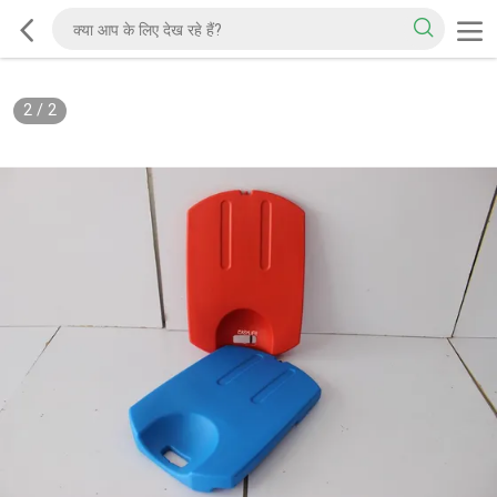
2
/
2