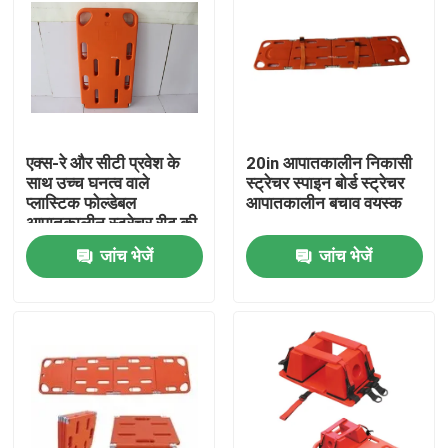
एक्स-रे और सीटी प्रवेश के
20in आपातकालीन निकासी
साथ उच्च घनत्व वाले
स्ट्रेचर स्पाइन बोर्ड स्ट्रेचर
प्लास्टिक फोल्डेबल
आपातकालीन बचाव वयस्क
आपातकालीन स्ट्रेचर रीढ़ की
हड्डी बोर्ड
जांच भेजें
जांच भेजें
घर
उत्पाद
वीडियो