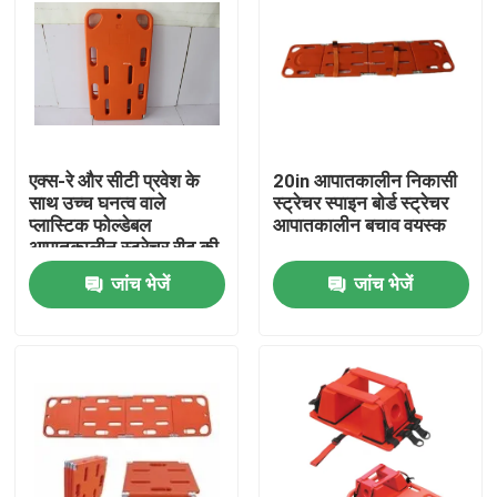
एक्स-रे और सीटी प्रवेश के
20in आपातकालीन निकासी
साथ उच्च घनत्व वाले
स्ट्रेचर स्पाइन बोर्ड स्ट्रेचर
प्लास्टिक फोल्डेबल
आपातकालीन बचाव वयस्क
आपातकालीन स्ट्रेचर रीढ़ की
हड्डी बोर्ड
जांच भेजें
जांच भेजें
घर
उत्पाद
वीडियो