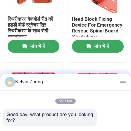
हमारे बारे में
स्थिरीकरण बैकबोर्ड रीढ़ की
Head Block Fixing
हड्डी बोर्ड स्ट्रेचर सिर
Device For Emergency
स्थिरीकरण के साथ रोगी
Rescue Spinal Board
कारखाने का दौरा
स्थानांतरण
Stretchers
जांच भेजें
जांच भेजें
गुणवत्ता नियंत्रण
हमसे संपर्क करें
Kelvin Zheng
समाचार
5:17 PM
मामले
Good day, what product are you looking 
for?
191x 47 X 3cm 159 Kg
1870 मिमी एक्स रे सपोर्ट
आपातकालीन बचाव स्ट्रेचर
एम्बुलेंस बचाव आपातकालीन
उद्धरण मांगें