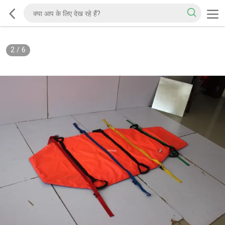
2
/
6