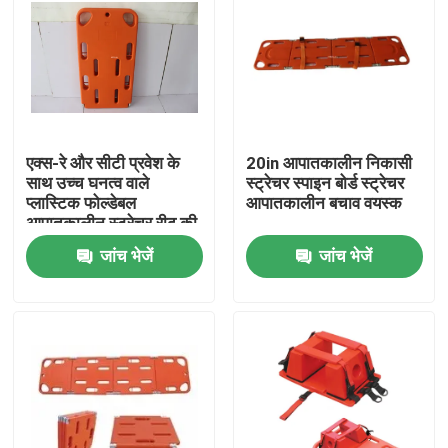
एक्स-रे और सीटी प्रवेश के
20in आपातकालीन निकासी
साथ उच्च घनत्व वाले
स्ट्रेचर स्पाइन बोर्ड स्ट्रेचर
प्लास्टिक फोल्डेबल
आपातकालीन बचाव वयस्क
आपातकालीन स्ट्रेचर रीढ़ की
हड्डी बोर्ड
जांच भेजें
जांच भेजें
घर
उत्पाद
वीडियो