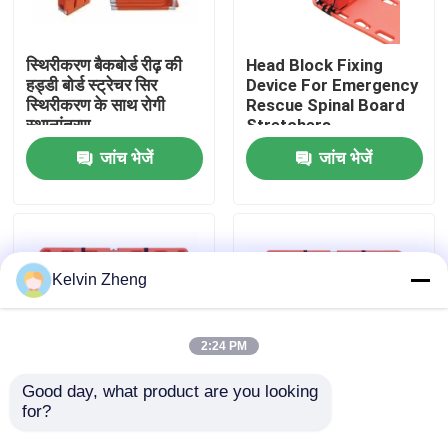
हमारे बारे में
स्थिरीकरण बैकबोर्ड रीढ़ की
Head Block Fixing
हड्डी बोर्ड स्ट्रेचर सिर
Device For Emergency
स्थिरीकरण के साथ रोगी
Rescue Spinal Board
कारखाने का दौरा
स्थानांतरण
Stretchers
जांच भेजें
जांच भेजें
गुणवत्ता नियंत्रण
हमसे संपर्क करें
Kelvin Zheng
समाचार
2:24 PM
मामले
Good day, what product are you looking 
for?
191x 47 X 3cm 159 Kg
1870 मिमी एक्स रे सपोर्ट
आपातकालीन बचाव स्ट्रेचर
एम्बुलेंस बचाव आपातकालीन
उद्धरण मांगें