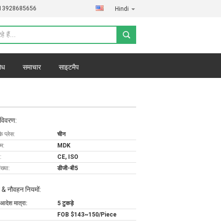
)13928685656
Hindi
ोध
समाचार
साइटमैप
 विवरण:
के प्लेस:
चीन
ाम:
MDK
:
CE, ISO
ख्या:
डीजी-बी5
 & नौवहन नियमों:
 आदेश मात्रा:
5 टुकड़े
FOB $143~150/Piece