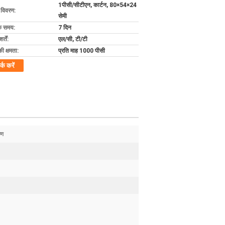
1पीसी/सीटीएन, कार्टन, 80×54×24
ग विवरण:
सेमी
के समय:
7 दिन
्तें:
एल/सी, टी/टी
की क्षमता:
प्रति माह 1000 पीसी
र्क करें
रण