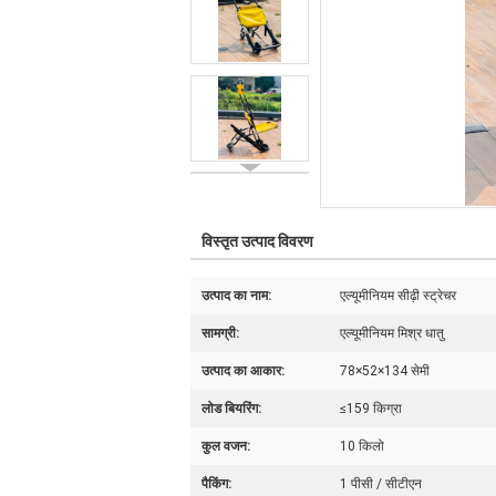
विस्तृत उत्पाद विवरण
उत्पाद का नाम:
एल्यूमीनियम सीढ़ी स्ट्रेचर
सामग्री:
एल्यूमीनियम मिश्र धातु
उत्पाद का आकार:
78×52×134 सेमी
लोड बियरिंग:
≤159 किग्रा
कुल वजन:
10 किलो
पैकिंग:
1 पीसी / सीटीएन