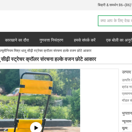
बिक्री & समर्थन:
86--(86
कारखाने का दौरा
गुणवत्ता नियंत्रण
हमसे संपर्क करें
एक बोली का अनुर
्यूमीनियम मिश्र धातु सीढ़ी स्ट्रेचर क्रॉलर संरचना हल्के वजन छोटे आकार
ु सीढ़ी स्ट्रेचर क्रॉलर संरचना हल्के वजन छोटे आकार
उत्पाद
उत्पत्ति 
ब्रांड न
प्रमाणन
मॉडल सं
भुगतान
न्यूनतम
मूल्य: