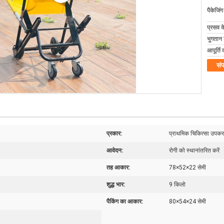
पैकेजिं
प्रसव 
भुगतान शर
आपूर्ति 
संप
प्रकार:
प्राथमिक चिकित्सा उपक
आवेदन:
रोगी को स्थानांतरित करें
तह आकार:
78×52×22 सेमी
शुद्ध भार:
9 किलो
पैकिंग का आकार:
80×54×24 सेमी