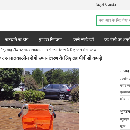
बिक्री & समर्थन:
कारखाने का दौरा
गुणवत्ता नियंत्रण
हमसे संपर्क करें
एक बोली का अनुर
मिश्र धातु सीढ़ी स्ट्रेचर आपातकालीन रोगी स्थानांतरण के लिए तह पीवीसी कपड़े
्रेचर आपातकालीन रोगी स्थानांतरण के लिए तह पीवीसी कपड़े
उत्पाद
उत्पत्ति 
ब्रांड न
प्रमाणन
मॉडल सं
भुगतान
न्यूनतम
मूल्य: