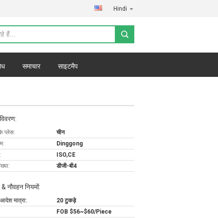
Hindi
ोध
समाचार
साइटमैप
 विवरण:
के प्लेस:
चीन
ाम:
Dinggong
:
ISO,CE
ख्या:
डीजी-बी4
 & नौवहन नियमों:
 आदेश मात्रा:
20 टुकड़े
FOB $56~$60/Piece