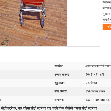
पैकेजिं
प्रसव 
भुगतान शर
आपूर्ति 
संप
समारोह:
आपातकालीन रोगी स्थान
उत्पाद आकार:
90×51×91 सेमी
शुद्ध वजन:
9.5 किग्रा
लोड बियरिंग:
159 किग्रा से कम
N
प्रमाणन:
ISO 13485 and CE c
ीढ़ी स्ट्रेचर
चार पहिया सीढ़ी स्ट्रेचर
तह करने योग्य पीवीसी कपड़ा सीढ़ी स्ट्रेचर
,
,