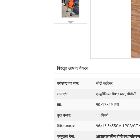
विस्तृत उत्पाद विवरण
प्रोडक्ट का नाम:
सीढ़ी स्ट्रेचर
सामग्री:
एल्यूमीनियम मिश्र धातु, पीवीसी
तह:
90×17×59 सेमी
कुल वजन:
11 किलो
पैकिंग आकार:
96×16.5×55CM 1PCS/CT
आपातकालीन रोगी स्थानांतरण स
प्रमुखता देना: