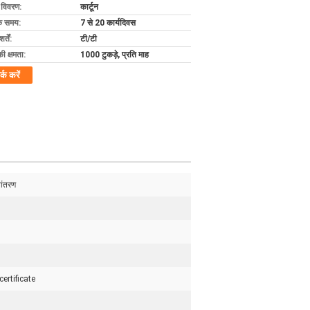
ग विवरण:
कार्टून
के समय:
7 से 20 कार्यदिवस
्तें:
टी/टी
की क्षमता:
1000 टुकड़े, प्रति माह
र्क करें
ांतरण
ertificate