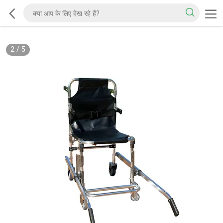
2
/
5