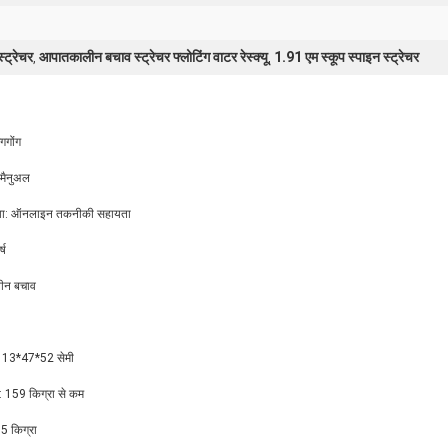
्ट्रेचर
आपातकालीन बचाव स्ट्रेचर फ्लोटिंग वाटर रेस्क्यू
1.91 एम स्कूप स्पाइन स्ट्रेचर
,
,
ंगगोंग
 मैनुअल
सेवा: ऑनलाइन तकनीकी सहायता
्ष
लीन बचाव
: 13*47*52 सेमी
ार: 159 किग्रा से कम
 किग्रा