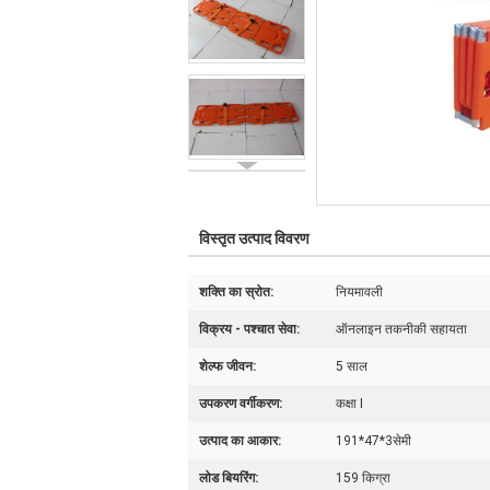
विस्तृत उत्पाद विवरण
शक्ति का स्रोत:
नियमावली
विक्रय - पश्चात सेवा:
ऑनलाइन तकनीकी सहायता
शेल्फ जीवन:
5 साल
उपकरण वर्गीकरण:
कक्षा I
उत्पाद का आकार:
191*47*3सेमी
लोड बियरिंग:
159 किग्रा