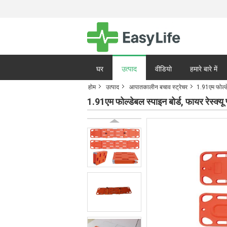
घर
उत्पाद
वीडियो
हमारे बारे में
होम
उत्पाद
आपातकालीन बचाव स्ट्रेचर
1.91एम फोल्डेबल
गोपनीयता नीति
मामले
1.91एम फोल्डेबल स्पाइन बोर्ड, फायर रेस्क्यू प्ल