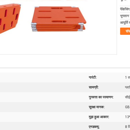
पैकेजिं
भुगतान शर
आपूर्ति 
संप
गारंटी:
1 वर
सामग्री:
प्ल
गुनवत्ता का परमाणन:
सीई
सुरक्षा मानक:
GB
मुड़ा हुआ आकार:
13
एनडब्ल्यू:
8 क