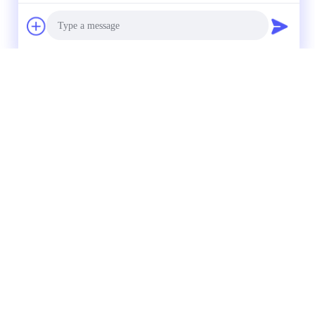
Photo
Video Call
Audio Call