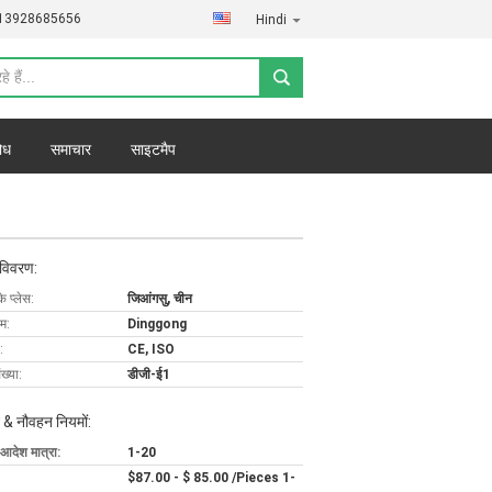
)13928685656
Hindi
ोध
समाचार
साइटमैप
 विवरण:
के प्लेस:
जिआंगसु, चीन
ाम:
Dinggong
:
CE, ISO
ख्या:
डीजी-ई1
 & नौवहन नियमों:
 आदेश मात्रा:
1-20
$87.00 - $ 85.00 /Pieces 1-