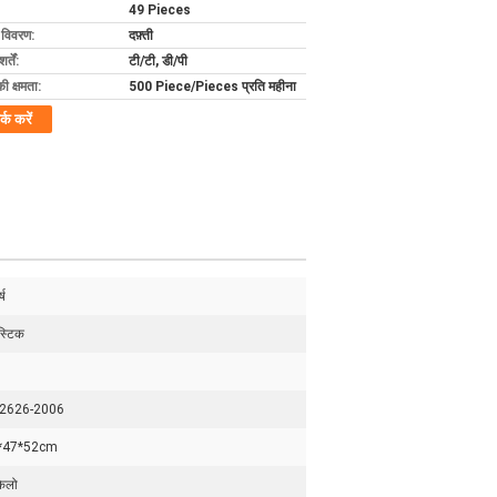
49 Pieces
ग विवरण:
दफ़्ती
्तें:
टी/टी, डी/पी
की क्षमता:
500 Piece/Pieces प्रति महीना
र्क करें
्ष
ास्टिक
2626-2006
*47*52cm
िलो