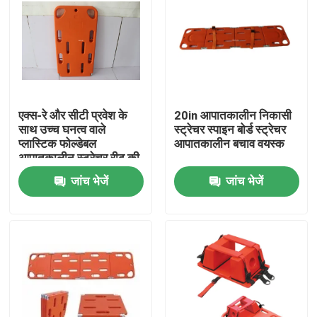
एक्स-रे और सीटी प्रवेश के
20in आपातकालीन निकासी
साथ उच्च घनत्व वाले
स्ट्रेचर स्पाइन बोर्ड स्ट्रेचर
प्लास्टिक फोल्डेबल
आपातकालीन बचाव वयस्क
आपातकालीन स्ट्रेचर रीढ़ की
हड्डी बोर्ड
जांच भेजें
जांच भेजें
घर
उत्पाद
वीडियो