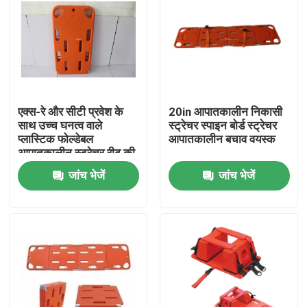
एक्स-रे और सीटी प्रवेश के
20in आपातकालीन निकासी
साथ उच्च घनत्व वाले
स्ट्रेचर स्पाइन बोर्ड स्ट्रेचर
प्लास्टिक फोल्डेबल
आपातकालीन बचाव वयस्क
आपातकालीन स्ट्रेचर रीढ़ की
हड्डी बोर्ड
जांच भेजें
जांच भेजें
घर
उत्पाद
वीडियो