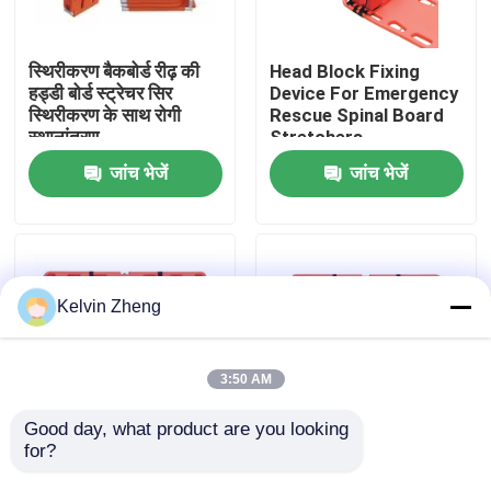
हमारे बारे में
स्थिरीकरण बैकबोर्ड रीढ़ की
Head Block Fixing
हड्डी बोर्ड स्ट्रेचर सिर
Device For Emergency
स्थिरीकरण के साथ रोगी
Rescue Spinal Board
कारखाने का दौरा
स्थानांतरण
Stretchers
जांच भेजें
जांच भेजें
गुणवत्ता नियंत्रण
हमसे संपर्क करें
Kelvin Zheng
समाचार
3:50 AM
मामले
Good day, what product are you looking 
for?
191x 47 X 3cm 159 Kg
1870 मिमी एक्स रे सपोर्ट
आपातकालीन बचाव स्ट्रेचर
एम्बुलेंस बचाव आपातकालीन
उद्धरण मांगें