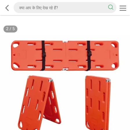
2
/
5