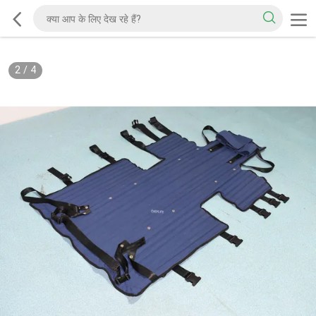
2
/
4