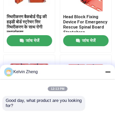
हमारे बारे में
स्थिरीकरण बैकबोर्ड रीढ़ की
Head Block Fixing
हड्डी बोर्ड स्ट्रेचर सिर
Device For Emergency
स्थिरीकरण के साथ रोगी
Rescue Spinal Board
कारखाने का दौरा
स्थानांतरण
Stretchers
जांच भेजें
जांच भेजें
गुणवत्ता नियंत्रण
हमसे संपर्क करें
Kelvin Zheng
समाचार
12:13 PM
मामले
Good day, what product are you looking 
for?
191x 47 X 3cm 159 Kg
1870 मिमी एक्स रे सपोर्ट
आपातकालीन बचाव स्ट्रेचर
एम्बुलेंस बचाव आपातकालीन
उद्धरण मांगें