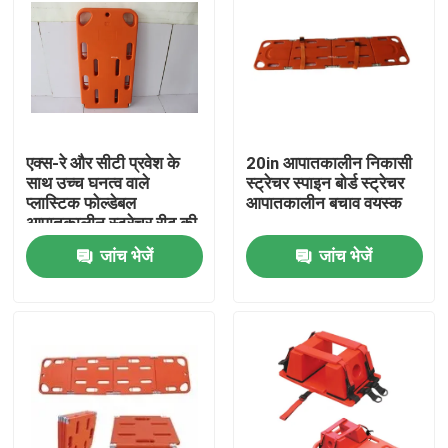
एक्स-रे और सीटी प्रवेश के
20in आपातकालीन निकासी
साथ उच्च घनत्व वाले
स्ट्रेचर स्पाइन बोर्ड स्ट्रेचर
प्लास्टिक फोल्डेबल
आपातकालीन बचाव वयस्क
आपातकालीन स्ट्रेचर रीढ़ की
हड्डी बोर्ड
जांच भेजें
जांच भेजें
घर
उत्पाद
वीडियो