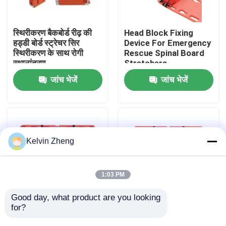
हमारे बारे में
स्थिरीकरण बैकबोर्ड रीढ़ की
Head Block Fixing
हड्डी बोर्ड स्ट्रेचर सिर
Device For Emergency
स्थिरीकरण के साथ रोगी
Rescue Spinal Board
कारखाने का दौरा
स्थानांतरण
Stretchers
जांच भेजें
जांच भेजें
गुणवत्ता नियंत्रण
हमसे संपर्क करें
Kelvin Zheng
समाचार
1:03 PM
मामले
Good day, what product are you looking 
for?
191x 47 X 3cm 159 Kg
1870 मिमी एक्स रे सपोर्ट
आपातकालीन बचाव स्ट्रेचर
एम्बुलेंस बचाव आपातकालीन
उद्धरण मांगें