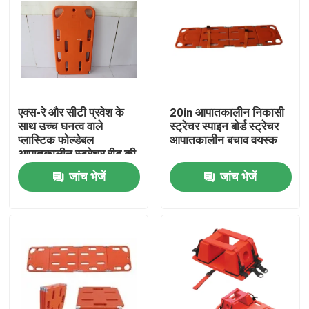
एक्स-रे और सीटी प्रवेश के
20in आपातकालीन निकासी
साथ उच्च घनत्व वाले
स्ट्रेचर स्पाइन बोर्ड स्ट्रेचर
प्लास्टिक फोल्डेबल
आपातकालीन बचाव वयस्क
आपातकालीन स्ट्रेचर रीढ़ की
हड्डी बोर्ड
जांच भेजें
जांच भेजें
घर
उत्पाद
वीडियो