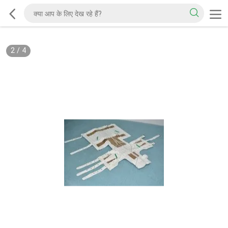
2
/
4