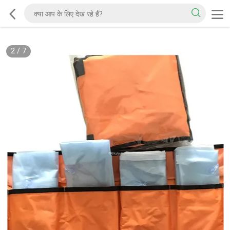
2
/
7