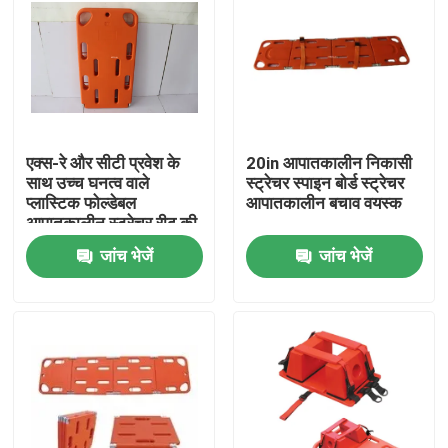
एक्स-रे और सीटी प्रवेश के
20in आपातकालीन निकासी
साथ उच्च घनत्व वाले
स्ट्रेचर स्पाइन बोर्ड स्ट्रेचर
प्लास्टिक फोल्डेबल
आपातकालीन बचाव वयस्क
आपातकालीन स्ट्रेचर रीढ़ की
हड्डी बोर्ड
जांच भेजें
जांच भेजें
घर
उत्पाद
वीडियो