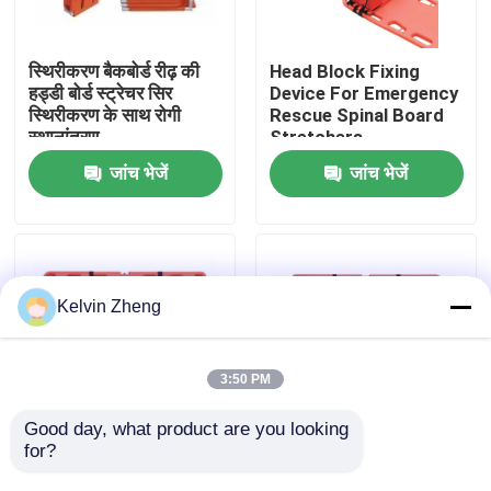
हमारे बारे में
स्थिरीकरण बैकबोर्ड रीढ़ की
Head Block Fixing
हड्डी बोर्ड स्ट्रेचर सिर
Device For Emergency
स्थिरीकरण के साथ रोगी
Rescue Spinal Board
कारखाने का दौरा
स्थानांतरण
Stretchers
जांच भेजें
जांच भेजें
गुणवत्ता नियंत्रण
हमसे संपर्क करें
Kelvin Zheng
समाचार
3:50 PM
मामले
Good day, what product are you looking 
for?
191x 47 X 3cm 159 Kg
1870 मिमी एक्स रे सपोर्ट
आपातकालीन बचाव स्ट्रेचर
एम्बुलेंस बचाव आपातकालीन
उद्धरण मांगें