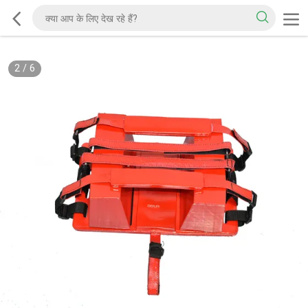
2
/
6