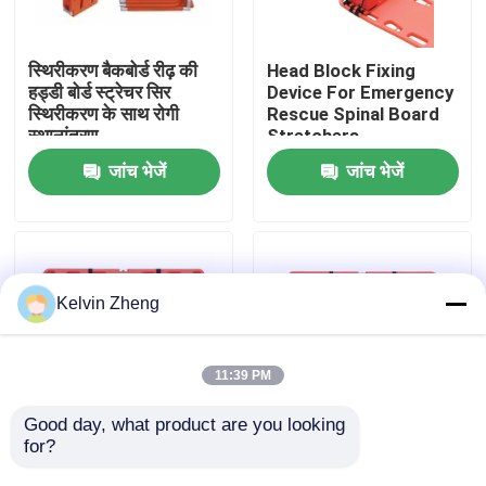
हमारे बारे में
स्थिरीकरण बैकबोर्ड रीढ़ की
Head Block Fixing
हड्डी बोर्ड स्ट्रेचर सिर
Device For Emergency
स्थिरीकरण के साथ रोगी
Rescue Spinal Board
कारखाने का दौरा
स्थानांतरण
Stretchers
जांच भेजें
जांच भेजें
गुणवत्ता नियंत्रण
हमसे संपर्क करें
Kelvin Zheng
समाचार
11:39 PM
मामले
Good day, what product are you looking 
for?
191x 47 X 3cm 159 Kg
1870 मिमी एक्स रे सपोर्ट
आपातकालीन बचाव स्ट्रेचर
एम्बुलेंस बचाव आपातकालीन
उद्धरण मांगें