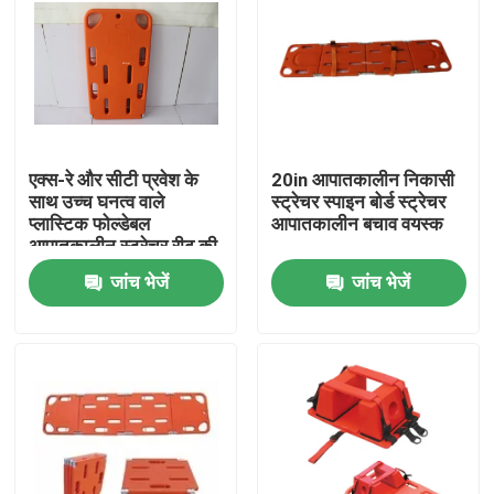
एक्स-रे और सीटी प्रवेश के
20in आपातकालीन निकासी
साथ उच्च घनत्व वाले
स्ट्रेचर स्पाइन बोर्ड स्ट्रेचर
प्लास्टिक फोल्डेबल
आपातकालीन बचाव वयस्क
आपातकालीन स्ट्रेचर रीढ़ की
हड्डी बोर्ड
जांच भेजें
जांच भेजें
घर
उत्पाद
वीडियो