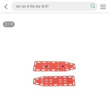
2
/
4