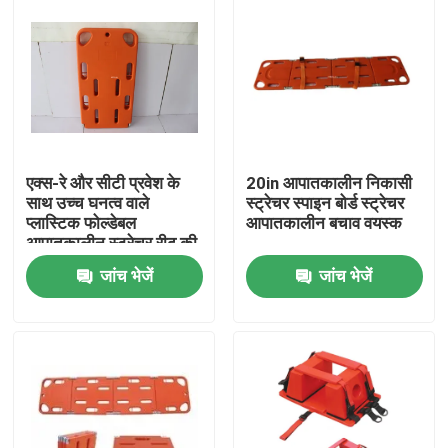
एक्स-रे और सीटी प्रवेश के
20in आपातकालीन निकासी
साथ उच्च घनत्व वाले
स्ट्रेचर स्पाइन बोर्ड स्ट्रेचर
प्लास्टिक फोल्डेबल
आपातकालीन बचाव वयस्क
आपातकालीन स्ट्रेचर रीढ़ की
हड्डी बोर्ड
जांच भेजें
जांच भेजें
घर
उत्पाद
वीडियो