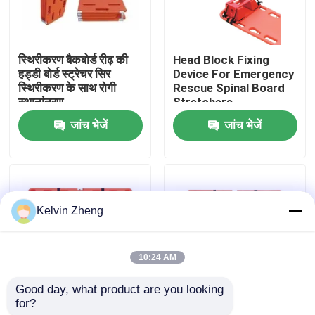
हमारे बारे में
स्थिरीकरण बैकबोर्ड रीढ़ की
Head Block Fixing
हड्डी बोर्ड स्ट्रेचर सिर
Device For Emergency
कारखाने का दौरा
स्थिरीकरण के साथ रोगी
Rescue Spinal Board
स्थानांतरण
Stretchers
जांच भेजें
जांच भेजें
गुणवत्ता नियंत्रण
हमसे संपर्क करें
Kelvin Zheng
समाचार
10:24 AM
मामले
Good day, what product are you looking 
for?
191x 47 X 3cm 159 Kg
1870 मिमी एक्स रे सपोर्ट
उद्धरण मांगें