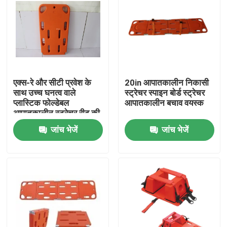
एक्स-रे और सीटी प्रवेश के
20in आपातकालीन निकासी
साथ उच्च घनत्व वाले
स्ट्रेचर स्पाइन बोर्ड स्ट्रेचर
प्लास्टिक फोल्डेबल
आपातकालीन बचाव वयस्क
आपातकालीन स्ट्रेचर रीढ़ की
हड्डी बोर्ड
जांच भेजें
जांच भेजें
घर
उत्पाद
वीडियो