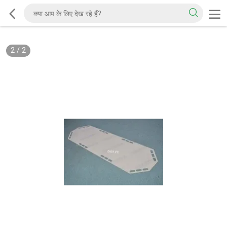
2
/
2