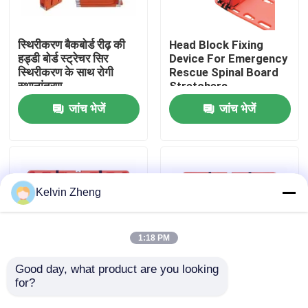
हमारे बारे में
स्थिरीकरण बैकबोर्ड रीढ़ की
Head Block Fixing
हड्डी बोर्ड स्ट्रेचर सिर
Device For Emergency
स्थिरीकरण के साथ रोगी
Rescue Spinal Board
कारखाने का दौरा
स्थानांतरण
Stretchers
जांच भेजें
जांच भेजें
गुणवत्ता नियंत्रण
हमसे संपर्क करें
Kelvin Zheng
समाचार
1:18 PM
मामले
Good day, what product are you looking 
for?
191x 47 X 3cm 159 Kg
1870 मिमी एक्स रे सपोर्ट
आपातकालीन बचाव स्ट्रेचर
एम्बुलेंस बचाव आपातकालीन
उद्धरण मांगें