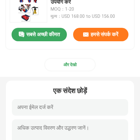
उपयोग करें
MOQ：1-20
इलेक्ट्रिक परीक्षा बिस्तर
मूल्य：USD 168.00 to USD 156.00
सबसे अच्छी कीमत
हमसे संपर्क करें
सर्जिकल ऑपरेटिंग टेबल
प्रसूति बिस्तर
और देखो
रोगी स्थानांतरण ट्रॉली
एक संदेश छोड़ें
चिकित्सा उपकरण ट्रॉली
आपातकालीन मोबाइल स्ट्रेचर
अस्पताल चिकित्सा फर्नीचर