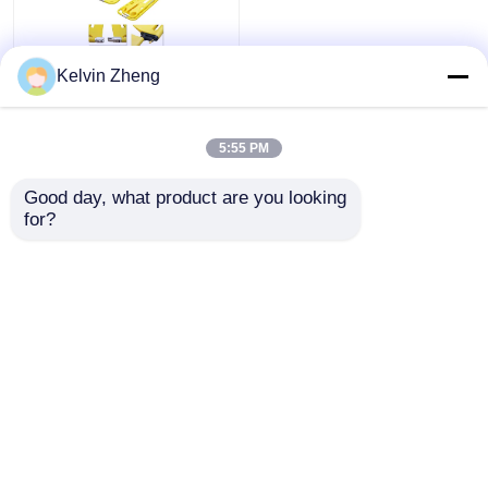
अल्ट्रा लाइट वेट अच्छा झटका
Kelvin Zheng
view
अवशोषण प्लास्टिक फावड़ा
स्ट्रेचर परिष्कृत उपस्थिति
5:55 PM
सभी देखें
all
सबसे अच्छी कीमत
Good day, what product are you looking 
for?
हमसे संपर्क करें
और देखो
होम
हमारे बारे में
हमसे संपर्क करें
Desktop Site
साइटमैप
गोपनीयता नीति