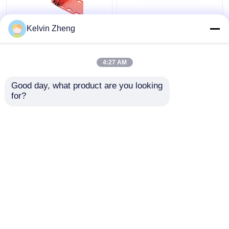
186CM 22in रोगी स्लाइडर
Kelvin Zheng
बोर्ड कोलैप्सिबल एम्बुलेंस
आपातकालीन बचाव स्ट्रेचर
कैनवास
4:27 AM
सबसे अच्छी कीमत
सबसे अच्छी कीमत
Good day, what product are you looking 
for?
हमसे संपर्क करें
हमसे संपर्क करें
और देखो
होम
हमारे बारे में
हमसे संपर्क करें
Desktop Site
साइटमैप
गोपनीयता नीति