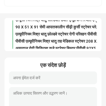
एल्यूमीनियम मिश्र धातु फोल्डेबल डबल-ट्यूब कम स्थिति एम्बुलेंस स्ट्रेचर आपातकालीन बचाव ट्रॉली वापस समायोजन
90 X 51 X 91 सेमी आपातकालीन सीढ़ी कुर्सी स्ट्रेचर घरेलू उपयोग के लिए एल्यूमीनियम मिश्र धातु
हमारे बारे में
एल्यूमीनियम मिश्र धातु फ़ोल्डवे स्ट्रेचर रोगी परिवहन पीवीसी 208CM 22in
पीवीसी एल्यूमीनियम मिश्र धातु तह मेडिकल स्ट्रेचर 208 X 55 X 13CM एम्बुलेंस के लिए 9 Kg
कारखाने का दौरा
अस्पताल रोगी चिकित्सा कूड़े स्ट्रेचर बिस्तर पीवीसी 92X50X10 सीएम मुड़ा हुआ
अस्पताल के लिए 20CM 50CM एम्बुलेंस स्कूप फोल्डिंग मेडिकल स्ट्रेचर छोटे पहिये
गुणवत्ता नियंत्रण
185CM तह बचाव पहिया आपातकालीन कक्ष स्ट्रेचर 60 डिग्री अस्पताल एम्बुलेंस
पहियों के साथ एम्बुलेंस के लिए आपातकालीन फ़ोल्डिंग अंतिम संस्कार बॉडी स्ट्रेचर 185 X 48 X 21CM ग्रे
हमसे संपर्क करें
हॉट सेल पोर्टेबल नैरो इमरजेंसी स्पाइन बोर्ड स्ट्रेचर प्लास्टिक स्पाइन बोर्ड स्ट्रेचर
एक संदेश छोड़ें
एम्बुलेंस बंधनेवाला 187CM 4CM फोल्डिंग मेडिकल स्ट्रेचर एक्स रे सपोर्ट
समाचार
एम्बुलेंस प्राथमिक चिकित्सा के लिए लो फ्रेम 184सीएम एक्स रे रोगी स्थानांतरण ट्रॉली स्ट्रेचर बिस्तर
13 किलो जहाज खान एम्बुलेंस बेरिएट्रिक स्ट्रेचर कैनवास नील रॉबर्टसन बचाव स्ट्रेचर
186CM 22in रोगी स्लाइडर बोर्ड कोलैप्सिबल एम्बुलेंस आपातकालीन बचाव स्ट्रेचर कैनवास
मामले
MDK-A18 स्पाइन स्ट्रेचर के लिए अच्छी गुणवत्ता वाले स्पाइन बोर्ड हेड ब्लॉक्स बैकबोर्ड हॉस्पिटल यूनिवर्सल हेड इम्मोबिलाइज़र
आपातकालीन एल्यूमीनियम मिश्र धातु निकासी फोल्डअवे लिफ्टिंग व्हीलचेयर सीढ़ी चेयर स्ट्रेचर
उद्धरण मांगें