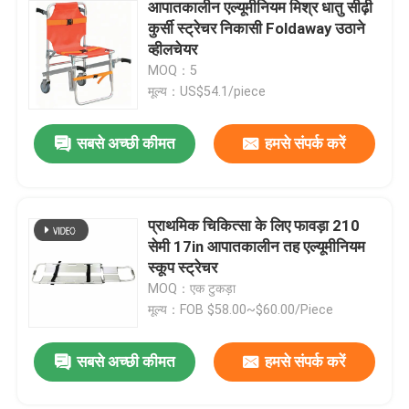
आपातकालीन एल्यूमीनियम मिश्र धातु सीढ़ी
कुर्सी स्ट्रेचर निकासी Foldaway उठाने
व्हीलचेयर
MOQ：5
मूल्य：US$54.1/piece
सबसे अच्छी कीमत
हमसे संपर्क करें
प्राथमिक चिकित्सा के लिए फावड़ा 210
सेमी 17in आपातकालीन तह एल्यूमीनियम
स्कूप स्ट्रेचर
MOQ：एक टुकड़ा
मूल्य：FOB $58.00~$60.00/Piece
सबसे अच्छी कीमत
हमसे संपर्क करें