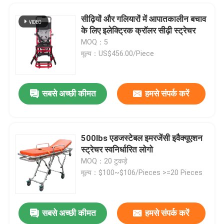
सीढ़ियों और गलियारों में आपातकालीन बचाव
के लिए इलेक्ट्रिक क्रॉलर सीढ़ी स्ट्रेचर
MOQ：5
मूल्य：US$456.00/Piece
सबसे अच्छी कीमत
हमसे संपर्क करें
500lbs एडजस्टेबल इमरजेंसी इवैक्यूएशन
स्ट्रेचर स्वनिर्धारित लोगो
घर
MOQ：20 टुकड़े
मूल्य：$100~$106/Pieces >=20 Pieces
उत्पाद
सबसे अच्छी कीमत
हमसे संपर्क करें
आपातकालीन बचाव के लिए 75 डिग्री फोल्डिंग एम्बुलेंस स्ट्रेचर 190CM
वीडियो