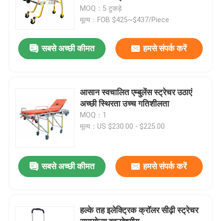
समायोजन
MOQ：5 टुकड़े
मूल्य：FOB $425~$437/Piece
सबसे अच्छी कीमत
हमसे संपर्क करें
आसान स्वचालित एम्बुलेंस स्ट्रेचर उठाएं
अच्छी स्थिरता उच्च गतिशीलता
MOQ：1
मूल्य：US $230.00 - $225.00
सबसे अच्छी कीमत
हमसे संपर्क करें
हल्के तह इलेक्ट्रिक क्रॉलर सीढ़ी स्ट्रेचर