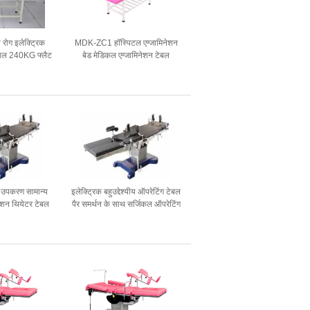
ोग इलेक्ट्रिक
MDK-ZC1 हॉस्पिटल एग्जामिनेशन
पताल 240KG फ्लैट
बेड मेडिकल एग्जामिनेशन टेबल
ल
एग्जामिनेशन काउच मल्टीकलर
W650MM के साथ
 उपकरण सामान्य
इलेक्ट्रिक बहुउद्देश्यीय ऑपरेटिंग टेबल
ेशन थियेटर टेबल
पैर समर्थन के साथ सर्जिकल ऑपरेटिंग
ग टेबल
टेबल