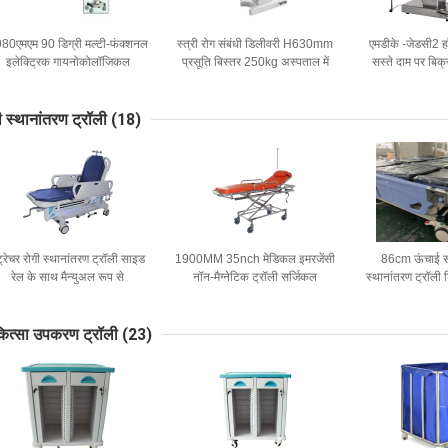
80एमएम 90 डिग्री मल्टी-फंक्शनल
स्त्री रोग संबंधी डिलीवरी H630mm
एमडीके -जेडसी2 ह
इलेक्ट्रिक गायनोकोलॉजिकल
प्रसूति बिस्तर 250kg अस्पताल में
सस्ते दाम पर बिक्
्स्टेट्रिक डिलीवरी एग्जामिनेशन बेड
डिलीवरी टेबल
फंक्शन स्त्री रोग सं
टेबल कैस्टर के साथ
परीक्षा 
ी स्थानांतरण ट्रॉली
(18)
ट्रेचर रोगी स्थानांतरण ट्रॉली साइड
1900MM 35nch मेडिकल इमरजेंसी
86cm ऊंचाई स
रेल के साथ मैन्युअल रूप से
नॉन-मैग्नेटिक ट्रॉली सर्जिकल
स्थानांतरण ट्रॉली 
एमआरआई कम्पेटिबल ट्रांसफर
सहायता ट्रॉली च
एम्बुलेंस स्ट्रेचर
ित्सा उपकरण ट्रॉली
(23)