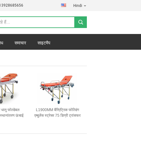
)13928685656
Hindi
ोध
समाचार
साइटमैप
र धातु फोल्डेबल
L1900MM बैरिएट्रिक फोल्डिंग
गी स्थानांतरण ऊंचाई
एम्बुलेंस स्ट्रेचर 75 डिग्री ट्रांसफर
य सहायता बचाव
रोगी