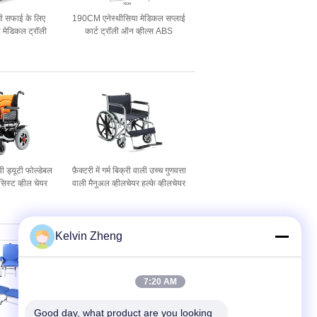
ी सफाई के लिए
190CM एनेस्थीसिया मेडिकल सप्लाई
ई मेडिकल ट्रॉली
कार्ट ट्रॉली ऑन व्हील्स ABS
X 850 मिमी
प्लास्टिक
ड्यूटी फोल्डेबल
फ़ैक्टरी में गर्म बिक्री वाली उच्च गुणवत्ता
िस्ट व्हील चेयर
वाली मैनुअल व्हीलचेयर हल्के व्हीलचेयर
 व्हीलचेयर यात्रा
20 किग्रा 455 मिमी
ोग के लिए
Kelvin Zheng
7:20 AM
Good day, what product are you looking 