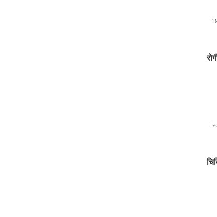
19
ऑब
रोग
स्
चिक