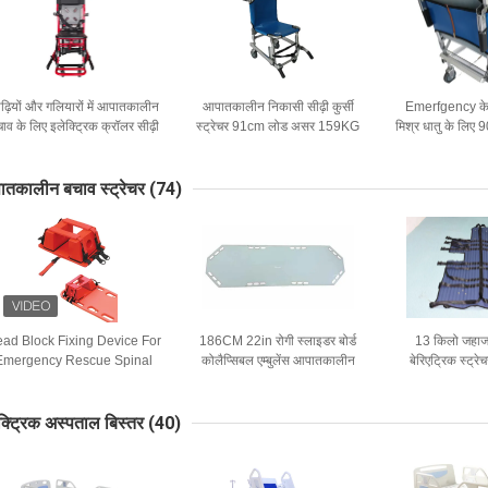
ढ़ियों और गलियारों में आपातकालीन
आपातकालीन निकासी सीढ़ी कुर्सी
Emerfgency केय
ाव के लिए इलेक्ट्रिक क्रॉलर सीढ़ी
स्ट्रेचर 91cm लोड असर 159KG
मिश्र धातु के लिए
स्ट्रेचर
बेरिएट्रिक स्
तकालीन बचाव स्ट्रेचर
(74)
ad Block Fixing Device For
186CM 22in रोगी स्लाइडर बोर्ड
13 किलो जहाज ख
Emergency Rescue Spinal
कोलैप्सिबल एम्बुलेंस आपातकालीन
बेरिएट्रिक स्ट्र
Board Stretchers
बचाव स्ट्रेचर कैनवास
रॉबर्टसन बचा
क्ट्रिक अस्पताल बिस्तर
(40)