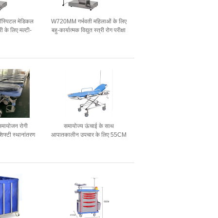
ॉस्पिटल मेडिकल
W720MM गर्भवती महिलाओं के लिए
री के लिए मल्टी-
बहु-कार्यात्मक विद्युत स्त्री रोग परीक्षा
बंधी प्रसूति प्रसव
बिस्तर
बिस्तर
मायोजन रोगी
समायोज्य ऊंचाई के साथ
शिफ्टी स्थानांतरण
आपातकालीन उपचार के लिए 55CM
िकित्सा देखभाल
159KG स्टेनलेस स्टील स्ट्रेचर