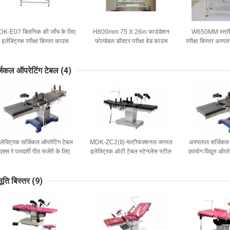
K-E07 क्लिनिक की जाँच के लिए
H800mm 75 X 26in फाउंडेशन
W650MM स्त्री र
इलेक्ट्रिक परीक्षा बिस्तर काउच
फोल्डेबल डॉक्टर परीक्षा बेड काउच
परीक्षा बिस्तर अस्
1900MM
मैनुअल पावर
टेब
जिकल ऑपरेटिंग टेबल
(4)
लेक्ट्रिक सर्जिकल ऑपरेटिंग टेबल
MDK-ZC2(II) मल्टीफंक्शनल जनरल
अस्पताल सर्जिकल
एक्स रे पारदर्शी पीठ सर्जरी के लिए
इलेक्ट्रिक ओटी टेबल स्टेनलेस स्टील
उपयोग विद्युत ऑपर
आईएसओ 9001
आर्थोपेडिक सर्जिकल टेबल
ऑपरेटिं
सूति बिस्तर
(9)