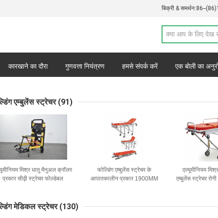
बिक्री & समर्थन:
86--(86
कारखाने का दौरा
गुणवत्ता नियंत्रण
हमसे संपर्क करें
एक बोली का अनुर
डिंग एम्बुलेंस स्ट्रेचर
(91)
्यूमीनियम मिश्र धातु मैनुअल क्रॉलर
फोल्डिंग एम्बुलेंस स्ट्रेचर के
एल्यूमीनियम मिश्
प्रकार सीढ़ी स्ट्रेचर फोल्डेबल
आपातकालीन प्रकार 1900MM
एम्बुलेंस स्ट्रेचर रो
अस्पताल रोगी स्थानांतरण के लिए
92cm प्राथमिक चिकित्सा उपकरण
और वापस समायोज्
हल्के
्डिंग मेडिकल स्ट्रेचर
(130)