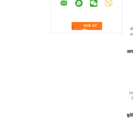
सी
बच
आपा
He
इले