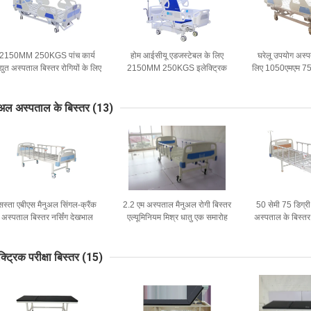
2150MM 250KGS पांच कार्य
होम आईसीयू एडजस्टेबल के लिए
घरेलू उपयोग अस्
द्युत अस्पताल बिस्तर रोगियों के लिए
2150MM 250KGS इलेक्ट्रिक
लिए 1050एमएम 75 ड
आईसीयू उपयोग
मेडिकल ऑटोमैटिक पेशेंट बेड
का इलेक्ट्रिक अ
ुअल अस्पताल के बिस्तर
(13)
सस्ता एबीएस मैनुअल सिंगल-क्रैंक
2.2 एम अस्पताल मैनुअल रोगी बिस्तर
50 सेमी 75 डिग्री
अस्पताल बिस्तर नर्सिंग देखभाल
एल्यूमिनियम मिश्र धातु एक समारोह
अस्पताल के बिस्तर 
बिस्तर चुप
20in
क्ट्रिक परीक्षा बिस्तर
(15)