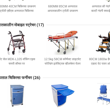
80MM 40CM चिकित्सा उपकरण
680MM 85CM अस्पताल
अस्पताल की गंदग
ट्रॉली एबीएस अस्पताल चिकित्सा
आपातकालीन ट्रॉली उपकरण
बाल्टी गंदगी सफा
्रॉली मैनुअल मामले फ़ोल्डर ट्रॉली
चिकित्सा उपकरण
850 X 650 
तकालीन मोबाइल स्ट्रेचर
(17)
ॉट सेल MDK-L105 वॉकिंग एड्स
12.5kg 58CM कॉम्पैक्ट लाइटवेट
80CM 1800w हैवी 
सस्ती कीमत पर
फोल्डिंग इलेक्ट्रिक व्हीलचेयर रोलर
एडल्ट वेट पावर अस
वॉकिंग एड्स
इलेक्ट्रिक मोबिलिटी
आउटडोर उपय
पताल चिकित्सा फर्नीचर
(26)