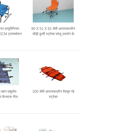
र एल्यूमिनियम
90 X 51 X 91 सेमी आपातकालीन
 90CM ट्रांसमोशन
सीढ़ी कुर्सी स्ट्रेचर घरेलू उपयोग के
ट्रेचर चेयर
लिए एल्यूमीनियम मिश्र धातु
ान एम्बुलेंस
200 सेमी आपातकालीन वैक्यूम गद्दे
ेचर कैनवास नील
स्ट्रेचर
व स्ट्रेचर