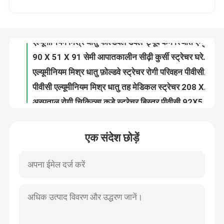
एल्यूमीनियम मिश्र धातु फोल्डेबल डबल-ट्यूब कम स्थिति एम्बुलेंस स्ट्रेचर आपातकालीन बचाव ट्रॉली वापस समायोजन
90 X 51 X 91 सेमी आपातकालीन सीढ़ी कुर्सी स्ट्रेचर घरेलू उपयोग के लिए एल्यूमीनियम मिश्र धातु
हमारे बारे में
एल्यूमीनियम मिश्र धातु फ़ोल्डवे स्ट्रेचर रोगी परिवहन पीवीसी 208CM 22in
पीवीसी एल्यूमीनियम मिश्र धातु तह मेडिकल स्ट्रेचर 208 X 55 X 13CM एम्बुलेंस के लिए 9 Kg
कारखाने का दौरा
अस्पताल रोगी चिकित्सा कूड़े स्ट्रेचर बिस्तर पीवीसी 92X50X10 सीएम मुड़ा हुआ
अस्पताल के लिए 20CM 50CM एम्बुलेंस स्कूप फोल्डिंग मेडिकल स्ट्रेचर छोटे पहिये
गुणवत्ता नियंत्रण
185CM तह बचाव पहिया आपातकालीन कक्ष स्ट्रेचर 60 डिग्री अस्पताल एम्बुलेंस
पहियों के साथ एम्बुलेंस के लिए आपातकालीन फ़ोल्डिंग अंतिम संस्कार बॉडी स्ट्रेचर 185 X 48 X 21CM ग्रे
हमसे संपर्क करें
हॉट सेल पोर्टेबल नैरो इमरजेंसी स्पाइन बोर्ड स्ट्रेचर प्लास्टिक स्पाइन बोर्ड स्ट्रेचर
एक संदेश छोड़ें
एम्बुलेंस बंधनेवाला 187CM 4CM फोल्डिंग मेडिकल स्ट्रेचर एक्स रे सपोर्ट
समाचार
एम्बुलेंस प्राथमिक चिकित्सा के लिए लो फ्रेम 184सीएम एक्स रे रोगी स्थानांतरण ट्रॉली स्ट्रेचर बिस्तर
13 किलो जहाज खान एम्बुलेंस बेरिएट्रिक स्ट्रेचर कैनवास नील रॉबर्टसन बचाव स्ट्रेचर
186CM 22in रोगी स्लाइडर बोर्ड कोलैप्सिबल एम्बुलेंस आपातकालीन बचाव स्ट्रेचर कैनवास
मामले
MDK-A18 स्पाइन स्ट्रेचर के लिए अच्छी गुणवत्ता वाले स्पाइन बोर्ड हेड ब्लॉक्स बैकबोर्ड हॉस्पिटल यूनिवर्सल हेड इम्मोबिलाइज़र
आपातकालीन एल्यूमीनियम मिश्र धातु निकासी फोल्डअवे लिफ्टिंग व्हीलचेयर सीढ़ी चेयर स्ट्रेचर
उद्धरण मांगें