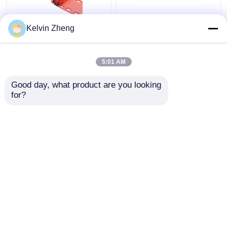
186CM 22in रोगी स्लाइडर
Kelvin Zheng
बोर्ड कोलैप्सिबल एम्बुलेंस
आपातकालीन बचाव स्ट्रेचर
कैनवास
5:01 AM
सबसे अच्छी कीमत
सबसे अच्छी कीमत
Good day, what product are you looking 
for?
हमसे संपर्क करें
हमसे संपर्क करें
और देखो
होम
हमारे बारे में
हमसे संपर्क करें
Desktop Site
साइटमैप
गोपनीयता नीति