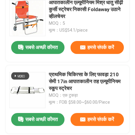
आपातकालीन एल्यूमीनियम मिश्र धातु सीढ़ी
कुर्सी स्ट्रेचर निकासी Foldaway उठाने
व्हीलचेयर
MOQ：5
मूल्य：US$54.1/piece
सबसे अच्छी कीमत
हमसे संपर्क करें
प्राथमिक चिकित्सा के लिए फावड़ा 210
सेमी 17in आपातकालीन तह एल्यूमीनियम
स्कूप स्ट्रेचर
MOQ：एक टुकड़ा
मूल्य：FOB $58.00~$60.00/Piece
सबसे अच्छी कीमत
हमसे संपर्क करें