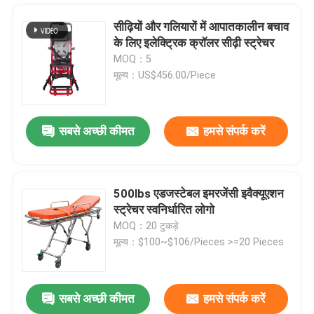
सीढ़ियों और गलियारों में आपातकालीन बचाव
के लिए इलेक्ट्रिक क्रॉलर सीढ़ी स्ट्रेचर
MOQ：5
मूल्य：US$456.00/Piece
सबसे अच्छी कीमत
हमसे संपर्क करें
500lbs एडजस्टेबल इमरजेंसी इवैक्यूएशन
स्ट्रेचर स्वनिर्धारित लोगो
घर
MOQ：20 टुकड़े
मूल्य：$100~$106/Pieces >=20 Pieces
उत्पाद
सबसे अच्छी कीमत
हमसे संपर्क करें
आपातकालीन बचाव के लिए 75 डिग्री फोल्डिंग एम्बुलेंस स्ट्रेचर 190CM
वीडियो