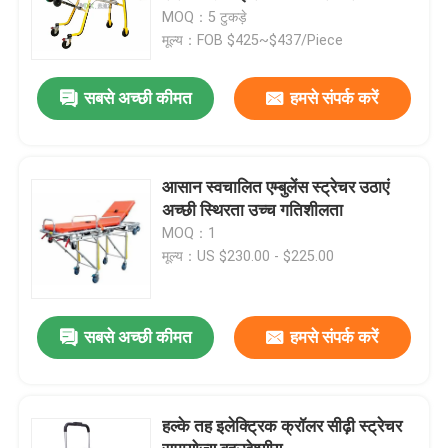
समायोजन
MOQ：5 टुकड़े
मूल्य：FOB $425~$437/Piece
सबसे अच्छी कीमत
हमसे संपर्क करें
आसान स्वचालित एम्बुलेंस स्ट्रेचर उठाएं
अच्छी स्थिरता उच्च गतिशीलता
MOQ：1
मूल्य：US $230.00 - $225.00
सबसे अच्छी कीमत
हमसे संपर्क करें
हल्के तह इलेक्ट्रिक क्रॉलर सीढ़ी स्ट्रेचर