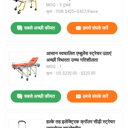
समायोजन
MOQ：5 टुकड़े
मूल्य：FOB $425~$437/Piece
सबसे अच्छी कीमत
हमसे संपर्क करें
आसान स्वचालित एम्बुलेंस स्ट्रेचर उठाएं
अच्छी स्थिरता उच्च गतिशीलता
MOQ：1
मूल्य：US $230.00 - $225.00
सबसे अच्छी कीमत
हमसे संपर्क करें
हल्के तह इलेक्ट्रिक क्रॉलर सीढ़ी स्ट्रेचर