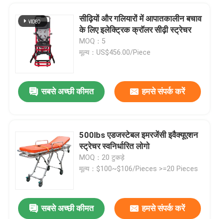
सीढ़ियों और गलियारों में आपातकालीन बचाव
के लिए इलेक्ट्रिक क्रॉलर सीढ़ी स्ट्रेचर
MOQ：5
मूल्य：US$456.00/Piece
सबसे अच्छी कीमत
हमसे संपर्क करें
500lbs एडजस्टेबल इमरजेंसी इवैक्यूएशन
स्ट्रेचर स्वनिर्धारित लोगो
घर
MOQ：20 टुकड़े
मूल्य：$100~$106/Pieces >=20 Pieces
उत्पाद
सबसे अच्छी कीमत
हमसे संपर्क करें
आपातकालीन बचाव के लिए 75 डिग्री फोल्डिंग एम्बुलेंस स्ट्रेचर 190CM
वीडियो