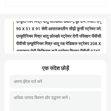
एल्यूमीनियम मिश्र धातु फोल्डेबल डबल-ट्यूब कम स्थिति एम्बुलेंस स्ट्रेचर आपातकालीन बचाव ट्रॉली वापस समायोजन
90 X 51 X 91 सेमी आपातकालीन सीढ़ी कुर्सी स्ट्रेचर घरेलू उपयोग के लिए एल्यूमीनियम मिश्र धातु
हमारे बारे में
एल्यूमीनियम मिश्र धातु फ़ोल्डवे स्ट्रेचर रोगी परिवहन पीवीसी 208CM 22in
पीवीसी एल्यूमीनियम मिश्र धातु तह मेडिकल स्ट्रेचर 208 X 55 X 13CM एम्बुलेंस के लिए 9 Kg
कारखाने का दौरा
अस्पताल रोगी चिकित्सा कूड़े स्ट्रेचर बिस्तर पीवीसी 92X50X10 सीएम मुड़ा हुआ
अस्पताल के लिए 20CM 50CM एम्बुलेंस स्कूप फोल्डिंग मेडिकल स्ट्रेचर छोटे पहिये
गुणवत्ता नियंत्रण
185CM तह बचाव पहिया आपातकालीन कक्ष स्ट्रेचर 60 डिग्री अस्पताल एम्बुलेंस
पहियों के साथ एम्बुलेंस के लिए आपातकालीन फ़ोल्डिंग अंतिम संस्कार बॉडी स्ट्रेचर 185 X 48 X 21CM ग्रे
हमसे संपर्क करें
हॉट सेल पोर्टेबल नैरो इमरजेंसी स्पाइन बोर्ड स्ट्रेचर प्लास्टिक स्पाइन बोर्ड स्ट्रेचर
एक संदेश छोड़ें
एम्बुलेंस बंधनेवाला 187CM 4CM फोल्डिंग मेडिकल स्ट्रेचर एक्स रे सपोर्ट
समाचार
एम्बुलेंस प्राथमिक चिकित्सा के लिए लो फ्रेम 184सीएम एक्स रे रोगी स्थानांतरण ट्रॉली स्ट्रेचर बिस्तर
13 किलो जहाज खान एम्बुलेंस बेरिएट्रिक स्ट्रेचर कैनवास नील रॉबर्टसन बचाव स्ट्रेचर
186CM 22in रोगी स्लाइडर बोर्ड कोलैप्सिबल एम्बुलेंस आपातकालीन बचाव स्ट्रेचर कैनवास
मामले
MDK-A18 स्पाइन स्ट्रेचर के लिए अच्छी गुणवत्ता वाले स्पाइन बोर्ड हेड ब्लॉक्स बैकबोर्ड हॉस्पिटल यूनिवर्सल हेड इम्मोबिलाइज़र
आपातकालीन एल्यूमीनियम मिश्र धातु निकासी फोल्डअवे लिफ्टिंग व्हीलचेयर सीढ़ी चेयर स्ट्रेचर
उद्धरण मांगें