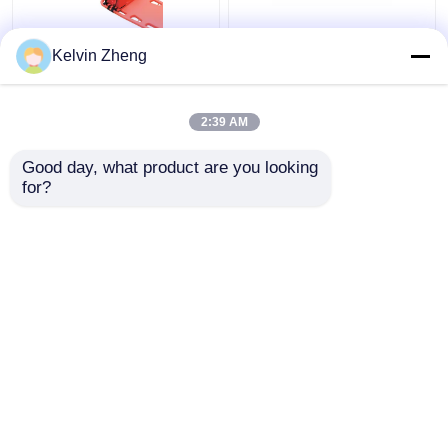
186CM 22in रोगी स्लाइडर
Kelvin Zheng
बोर्ड कोलैप्सिबल एम्बुलेंस
आपातकालीन बचाव स्ट्रेचर
कैनवास
2:39 AM
सबसे अच्छी कीमत
सबसे अच्छी कीमत
Good day, what product are you looking 
for?
हमसे संपर्क करें
हमसे संपर्क करें
और देखो
होम
हमारे बारे में
हमसे संपर्क करें
Desktop Site
साइटमैप
गोपनीयता नीति