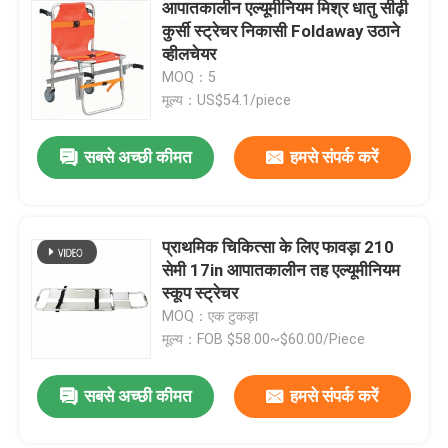
आपातकालीन एल्यूमीनियम मिश्र धातु सीढ़ी
कुर्सी स्ट्रेचर निकासी Foldaway उठाने
व्हीलचेयर
MOQ：5
मूल्य：US$54.1/piece
सबसे अच्छी कीमत
हमसे संपर्क करें
प्राथमिक चिकित्सा के लिए फावड़ा 210
सेमी 17in आपातकालीन तह एल्यूमीनियम
स्कूप स्ट्रेचर
MOQ：एक टुकड़ा
मूल्य：FOB $58.00~$60.00/Piece
सबसे अच्छी कीमत
हमसे संपर्क करें