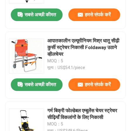
सबसे अच्छी कीमत
हमसे संपर्क करें
हमारे बारे में
कारखाने का दौरा
आपातकालीन एल्यूमीनियम मिश्र धातु सीढ़ी
कुर्सी स्ट्रेचर निकासी Foldaway उठाने
गुणवत्ता नियंत्रण
व्हीलचेयर
MOQ：5
मूल्य：US$54.1/piece
हमसे संपर्क करें
सबसे अच्छी कीमत
हमसे संपर्क करें
समाचार
मामले
गर्म बिक्री फोल्डेबल एम्बुलेंस चेयर स्ट्रेचर
सीढ़ियाँ विकलांगों के लिए निकासी
MOQ：5
उद्धरण मांगें
मूल्य：US$349.6/Piece